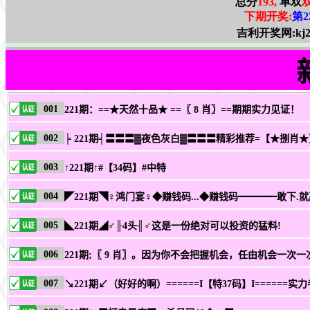
001
221期：==★天然十品★ ==〖 8 肖〗==期期实力见证！
002
╞ 221期╡〓〓〓▓夜色灰白▓〓〓〓精彩推荐=【★捌肖
003
↑221期↑#【34码】#中特
004
◤221期◥♀鸿门宴♀◆赚钱码...◆赚钱码━━━━敢下.
005
◣221期◢♂╟4头╢♂这是一份绝对可以投资的猛料!
006
221期;〖 9 肖〗。因为你不会把握机会，任由机会一次
007
↘221期↙（好好的啊）======I【特37码】I=====