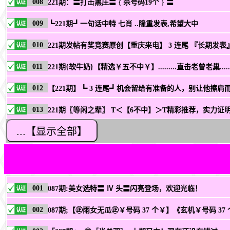
008
221期：〓打击黑庄〓﹛杀号码19个﹜〓
009
┗221期┛一句话中特 七肖 ..隆重发表,希望大中
010
221期发帖有奖竞赛原创【重庆来电】 3 连尾 『长期发表
011
221期{软牛奶}【精选￥五不中￥】.........直击老曾老巢......
012
【221期】┗ 3 连尾┛机会留给有准备的人，别让他擦肩
013
221期〖等闲之辈〗 T＜【6不中】＞T精彩推荐，实力证
...【显示全部】
001
087期:美女选特〓 Ⅳ 头〓闪亮登场，欢迎光临！
002
087期;【㊣雨女无瓜㊣￥号码 37 个￥】《玄机￥号码 3