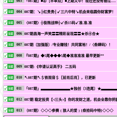
003
「087期」■㊣［半单双］■上期又中！现在还没有错过.....
004
087期：↘╠红贵贵╣↙三六中特↘机会来临圆你财富梦！
005
〈087期〉╬极限战神╬↙杀15码↙准.准.准
006
087期昌海一声笑〓〓精彩呈现〓〓★杀④合★
007
087期〔加强版〕/专业赚钱！共同富裕！/〈叁肆码〉！
008
『087期』◆5尾◆◆◆5尾◆准准准准 最早更新**
009
087期:《申请认证高手》 二五码
010
↖087期↖＄铁观音＄〖前肖后肖〗，已更新
011
「087期」▃▃▃▃▃▃▃▃★独创〔3连尾〕★▃▃▃▃
012
087期 稳定投资【≮三头≯】你的发财之道，机会全靠你把
013
（087期）◇◇◇参赛﹛狼人的爱﹜{叁拾码中特}◇◇◇