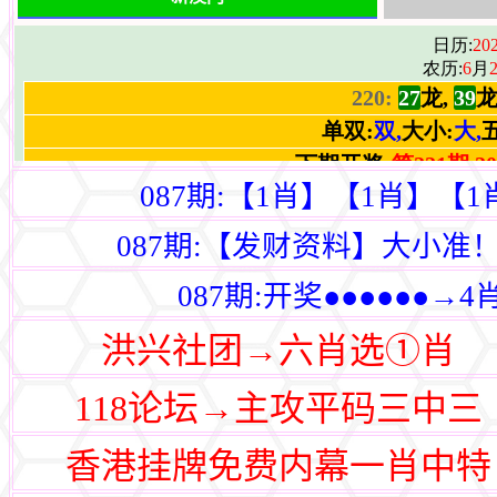
087期:【1肖】【1肖】【
087期:【发财资料】大小
087期:开奖●●●●●●→
洪兴社团→六肖选①肖
118论坛→主攻平码三中三
香港挂牌免费内幕一肖中特