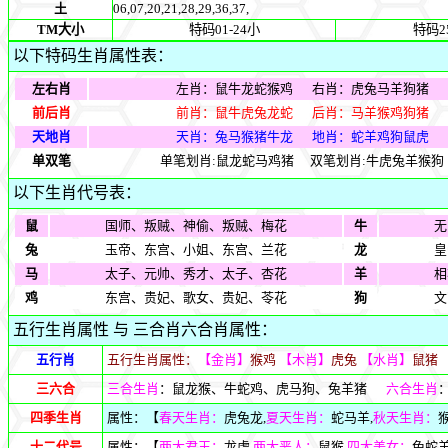
土
06,07,20,21,28,29,36,37,
TM大小
特码01-24小
特码25
以下特码生肖属性表：
左右肖
左肖：鼠牛龙蛇猴鸡 右肖：虎兔马羊狗猪
前后肖
前肖：鼠牛虎兔龙蛇 后肖：马羊猴鸡狗猪
天地肖
天肖：兔马猴猪牛龙 地肖：蛇羊鸡狗鼠虎
单双笔
单笔划肖:鼠龙蛇马鸡猪 双笔划肖:牛虎兔羊猴狗
以下生肖代号表：
鼠
国师、叛贼、神偷、叛贼、梅花
牛
无
兔
玉帝、东宫、小姐、东宫、兰花
龙
皇
马
太子、元帅、秀才、太子、杏花
羊
相
鸡
东宫、贵妃、歌女、贵妃、苓花
狗
文
五行生肖属性 与 三合肖六合肖属性：
五行肖
五行生肖属性：
【金肖】
猴鸡
【木肖】
虎兔
【水肖】
鼠猪
三六合
三合生肖
：鼠龙猴、牛蛇鸡、虎马狗、兔羊猪
六合生肖
四季生肖
属性：【
春天生肖：
虎兔龙,
夏天生肖：
蛇马羊,
秋天生肖：
猴
十二代号
属性：【
两大君王：
龙虎,
两大恶人：
鼠猴
,
四大美女：
兔蛇羊