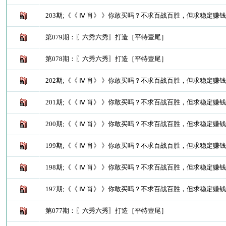
203期;《《 Ⅳ 肖》 》你敢买吗？不求百战百胜，但求稳定赚
第079期：〖六秀六秀〗打造［平特壹尾］
第078期：〖六秀六秀〗打造［平特壹尾］
202期;《《 Ⅳ 肖》 》你敢买吗？不求百战百胜，但求稳定赚
201期;《《 Ⅳ 肖》 》你敢买吗？不求百战百胜，但求稳定赚
200期;《《 Ⅳ 肖》 》你敢买吗？不求百战百胜，但求稳定赚
199期;《《 Ⅳ 肖》 》你敢买吗？不求百战百胜，但求稳定赚
198期;《《 Ⅳ 肖》 》你敢买吗？不求百战百胜，但求稳定赚
197期;《《 Ⅳ 肖》 》你敢买吗？不求百战百胜，但求稳定赚
第077期：〖六秀六秀〗打造［平特壹尾］