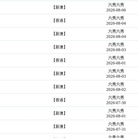
六秀六秀
钱
【新澳】
2026-08-06
六秀六秀
【香港】
2026-08-04
六秀六秀
钱
【新澳】
2026-08-04
六秀六秀
钱
【新澳】
2026-08-03
六秀六秀
【香港】
2026-08-01
六秀六秀
钱
【新澳】
2026-08-03
六秀六秀
钱
【新澳】
2026-08-02
六秀六秀
【香港】
2026-07-30
六秀六秀
钱
【新澳】
2026-08-01
六秀六秀
钱
【新澳】
2026-07-31
六秀六秀