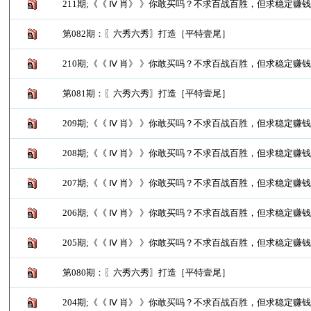
211期;《《 Ⅳ 肖》 》你敢买吗？不求百战百胜，但求稳定赚
第082期：〖六秀六秀〗打造［平特壹尾］
210期;《《 Ⅳ 肖》 》你敢买吗？不求百战百胜，但求稳定赚
第081期：〖六秀六秀〗打造［平特壹尾］
209期;《《 Ⅳ 肖》 》你敢买吗？不求百战百胜，但求稳定赚
208期;《《 Ⅳ 肖》 》你敢买吗？不求百战百胜，但求稳定赚
207期;《《 Ⅳ 肖》 》你敢买吗？不求百战百胜，但求稳定赚
206期;《《 Ⅳ 肖》 》你敢买吗？不求百战百胜，但求稳定赚
205期;《《 Ⅳ 肖》 》你敢买吗？不求百战百胜，但求稳定赚
第080期：〖六秀六秀〗打造［平特壹尾］
204期;《《 Ⅳ 肖》 》你敢买吗？不求百战百胜，但求稳定赚