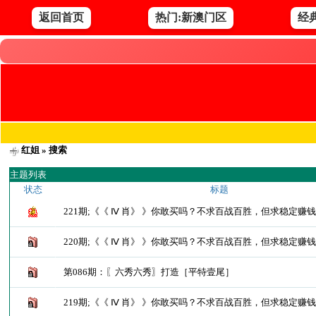
返回首页
热门:新澳门区
经
红姐
» 搜索
主题列表
状态
标题
221期;《《 Ⅳ 肖》 》你敢买吗？不求百战百胜，但求稳定赚
220期;《《 Ⅳ 肖》 》你敢买吗？不求百战百胜，但求稳定赚
第086期：〖六秀六秀〗打造［平特壹尾］
219期;《《 Ⅳ 肖》 》你敢买吗？不求百战百胜，但求稳定赚