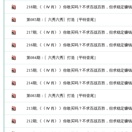
218期;《《 Ⅳ 肖》 》你敢买吗？不求百战百胜，但求稳定赚
第085期：〖六秀六秀〗打造［平特壹尾］
217期;《《 Ⅳ 肖》 》你敢买吗？不求百战百胜，但求稳定赚
216期;《《 Ⅳ 肖》 》你敢买吗？不求百战百胜，但求稳定赚
第084期：〖六秀六秀〗打造［平特壹尾］
215期;《《 Ⅳ 肖》 》你敢买吗？不求百战百胜，但求稳定赚
214期;《《 Ⅳ 肖》 》你敢买吗？不求百战百胜，但求稳定赚
第083期：〖六秀六秀〗打造［平特壹尾］
213期;《《 Ⅳ 肖》 》你敢买吗？不求百战百胜，但求稳定赚
212期;《《 Ⅳ 肖》 》你敢买吗？不求百战百胜，但求稳定赚