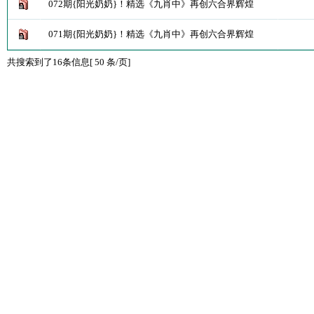
072期{阳光奶奶}！精选《九肖中》再创六合界辉煌
071期{阳光奶奶}！精选《九肖中》再创六合界辉煌
共搜索到了16条信息[ 50 条/页]