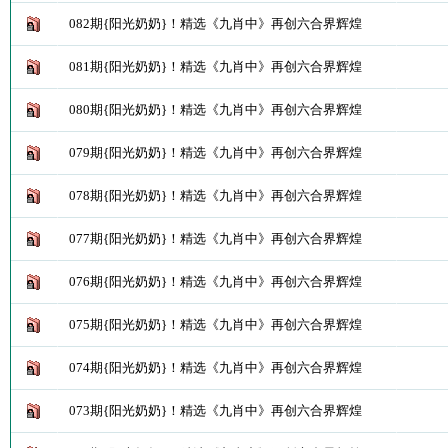
082期{阳光奶奶}！精选《九肖中》再创六合界辉煌
081期{阳光奶奶}！精选《九肖中》再创六合界辉煌
080期{阳光奶奶}！精选《九肖中》再创六合界辉煌
079期{阳光奶奶}！精选《九肖中》再创六合界辉煌
078期{阳光奶奶}！精选《九肖中》再创六合界辉煌
077期{阳光奶奶}！精选《九肖中》再创六合界辉煌
076期{阳光奶奶}！精选《九肖中》再创六合界辉煌
075期{阳光奶奶}！精选《九肖中》再创六合界辉煌
074期{阳光奶奶}！精选《九肖中》再创六合界辉煌
073期{阳光奶奶}！精选《九肖中》再创六合界辉煌