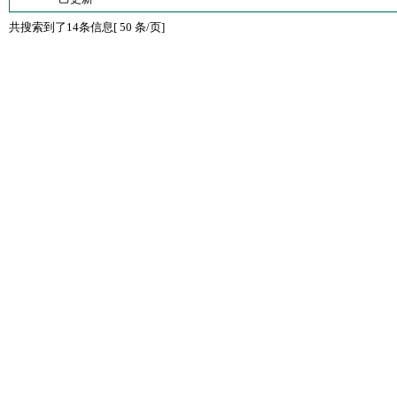
共搜索到了14条信息[ 50 条/页]