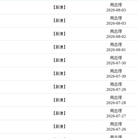
周总理
【新澳】
2026-08-03
周总理
【新澳】
2026-08-03
周总理
【新澳】
2026-08-02
周总理
【新澳】
2026-08-01
周总理
【新澳】
2026-07-30
周总理
【新澳】
2026-07-30
周总理
【新澳】
2026-07-29
周总理
【新澳】
2026-07-28
周总理
【新澳】
2026-07-27
周总理
【新澳】
2026-07-26
周总理