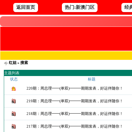
返回首页
热门:新澳门区
经
红姐
» 搜索
主题列表
状态
标题
220期：周总理━━(单双)━━━期期发表，好运伴随你！
219期：周总理━━(单双)━━━期期发表，好运伴随你！
218期：周总理━━(单双)━━━期期发表，好运伴随你！
217期：周总理━━(单双)━━━期期发表，好运伴随你！