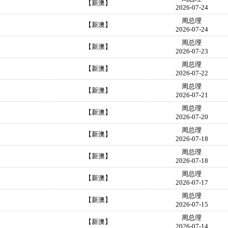
【新澳】
2026-07-24
周总理
【新澳】
2026-07-24
周总理
【新澳】
2026-07-23
周总理
【新澳】
2026-07-22
周总理
【新澳】
2026-07-21
周总理
【新澳】
2026-07-20
周总理
【新澳】
2026-07-18
周总理
【新澳】
2026-07-18
周总理
【新澳】
2026-07-17
周总理
【新澳】
2026-07-15
周总理
【新澳】
2026-07-14