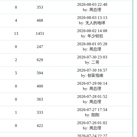
2026-08-03 22:48
0
353
by: 周总理
2026-08-03 13:13
4
468
by: 无人的地球
2026-08-02 14:08
13
1451
by: 年少轻狂
2026-08-01 05:28
0
247
by: 周总理
2026-07-30 23:03
2
629
by: 二哥
2026-07-30 16:57
5
594
by: 创富指南
2026-07-29 06:14
0
400
by: 周总理
2026-07-28 01:52
0
363
by: 周总理
2026-07-27 17:54
1
333
by: 阳阳
2026-07-26 01:02
0
422
by: 周总理
2026-07-24 22:27