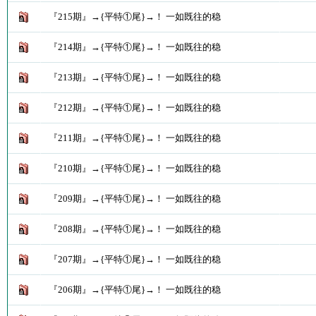
『215期』→{平特①尾}→！ 一如既往的稳
『214期』→{平特①尾}→！ 一如既往的稳
『213期』→{平特①尾}→！ 一如既往的稳
『212期』→{平特①尾}→！ 一如既往的稳
『211期』→{平特①尾}→！ 一如既往的稳
『210期』→{平特①尾}→！ 一如既往的稳
『209期』→{平特①尾}→！ 一如既往的稳
『208期』→{平特①尾}→！ 一如既往的稳
『207期』→{平特①尾}→！ 一如既往的稳
『206期』→{平特①尾}→！ 一如既往的稳