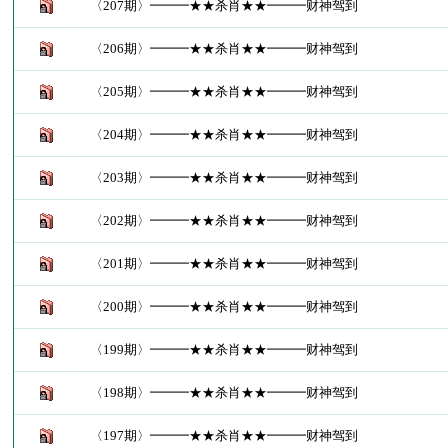
〈207期〉━━━★★杀肖★★━━━财神驾到
〈206期〉━━━★★杀肖★★━━━财神驾到
〈205期〉━━━★★杀肖★★━━━财神驾到
〈204期〉━━━★★杀肖★★━━━财神驾到
〈203期〉━━━★★杀肖★★━━━财神驾到
〈202期〉━━━★★杀肖★★━━━财神驾到
〈201期〉━━━★★杀肖★★━━━财神驾到
〈200期〉━━━★★杀肖★★━━━财神驾到
〈199期〉━━━★★杀肖★★━━━财神驾到
〈198期〉━━━★★杀肖★★━━━财神驾到
〈197期〉━━━★★杀肖★★━━━财神驾到