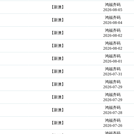
鸿福齐码
【新澳】
2026-08-05
鸿福齐码
【新澳】
2026-08-04
鸿福齐码
【新澳】
2026-08-02
鸿福齐码
【新澳】
2026-08-02
鸿福齐码
【新澳】
2026-08-01
鸿福齐码
【新澳】
2026-07-31
鸿福齐码
【新澳】
2026-07-29
鸿福齐码
【新澳】
2026-07-29
鸿福齐码
【新澳】
2026-07-28
鸿福齐码
【新澳】
2026-07-26
鸿福齐码