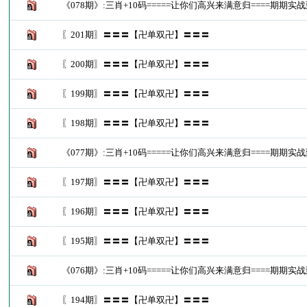
《078期》:三肖+10码=====让你们高兴来满意归====期期实
〖201期〗〓〓〓【卍单双卍】〓〓〓
〖200期〗〓〓〓【卍单双卍】〓〓〓
〖199期〗〓〓〓【卍单双卍】〓〓〓
〖198期〗〓〓〓【卍单双卍】〓〓〓
《077期》:三肖+10码=====让你们高兴来满意归====期期实
〖197期〗〓〓〓【卍单双卍】〓〓〓
〖196期〗〓〓〓【卍单双卍】〓〓〓
〖195期〗〓〓〓【卍单双卍】〓〓〓
《076期》:三肖+10码=====让你们高兴来满意归====期期实
〖194期〗〓〓〓【卍单双卍】〓〓〓