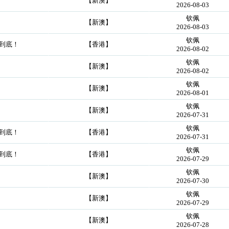
【新澳】
2026-08-03
钦佩
【新澳】
2026-08-03
钦佩
战到底！
【香港】
2026-08-02
钦佩
【新澳】
2026-08-02
钦佩
【新澳】
2026-08-01
钦佩
【新澳】
2026-07-31
钦佩
战到底！
【香港】
2026-07-31
钦佩
战到底！
【香港】
2026-07-29
钦佩
【新澳】
2026-07-30
钦佩
【新澳】
2026-07-29
钦佩
【新澳】
2026-07-28