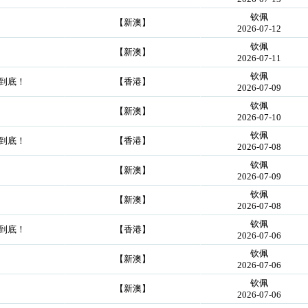
钦佩
【新澳】
2026-07-12
钦佩
【新澳】
2026-07-11
钦佩
战到底！
【香港】
2026-07-09
钦佩
【新澳】
2026-07-10
钦佩
战到底！
【香港】
2026-07-08
钦佩
【新澳】
2026-07-09
钦佩
【新澳】
2026-07-08
钦佩
战到底！
【香港】
2026-07-06
钦佩
【新澳】
2026-07-06
钦佩
【新澳】
2026-07-06