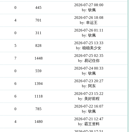
2026-07-27 08:00
0
445
by: 钦佩
2026-07-26 18:08
4
701
by: 幸运王
2026-07-26 01:11
0
311
by: 钦佩
2026-07-25 13:33
5
828
by: 稳稳美少女
2026-07-25 02:35
7
1448
by: 易记住你
2026-07-24 00:33
0
559
by: 钦佩
2026-07-23 20:27
6
1394
by: 阿东
2026-07-23 15:22
6
1118
by: 美好前程
2026-07-22 16:07
0
785
by: 钦佩
2026-07-21 12:47
4
1480
by: 霸王资料
2026-07-20 17:51