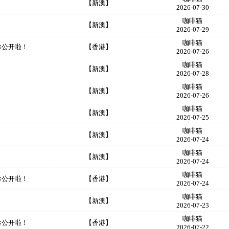
【新澳】
2026-07-30
咖啡猫
【新澳】
2026-07-29
咖啡猫
〓公开啦！
【香港】
2026-07-26
咖啡猫
【新澳】
2026-07-28
咖啡猫
【新澳】
2026-07-26
咖啡猫
【新澳】
2026-07-25
咖啡猫
【新澳】
2026-07-24
咖啡猫
【新澳】
2026-07-24
咖啡猫
〓公开啦！
【香港】
2026-07-24
咖啡猫
【新澳】
2026-07-23
咖啡猫
〓公开啦！
【香港】
2026-07-22