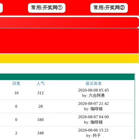
常用:开奖网①
常用:开奖网②
回复
人气
最后发表
2026-08-08 05:45
10
312
by: 六合阿勇
2026-08-07 21:42
0
28
by: 咖啡猫
2026-08-07 04:00
0
180
by: 咖啡猫
2026-08-06 15:21
2
348
by: 抖子