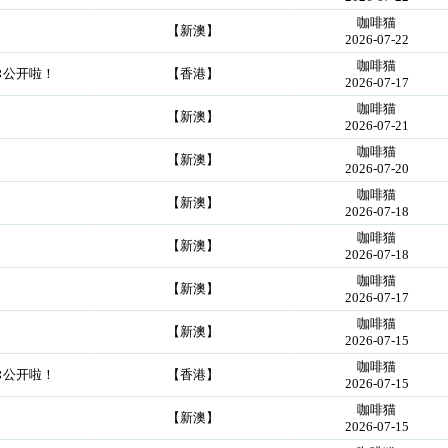
咖啡猫
【新澳】
2026-07-22
咖啡猫
〓公开啦！
【香港】
2026-07-17
咖啡猫
【新澳】
2026-07-21
咖啡猫
【新澳】
2026-07-20
咖啡猫
【新澳】
2026-07-18
咖啡猫
【新澳】
2026-07-18
咖啡猫
【新澳】
2026-07-17
咖啡猫
【新澳】
2026-07-15
咖啡猫
〓公开啦！
【香港】
2026-07-15
咖啡猫
【新澳】
2026-07-15