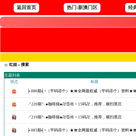
返回首页
热门:新澳门区
经
红姐
» 搜索
主题列表
状态
标题
╞ 086期╡=（平码④个）★〓全网最权威（平码④个）资料★
↗220期↖●咖啡猫●卍⑤肖 + 15码卍，推荐，横扫黑庄
↗219期↖●咖啡猫●卍⑤肖 + 15码卍，推荐，横扫黑庄
╞ 085期╡=（平码④个）★〓全网最权威（平码④个）资料★