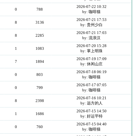
2026-07-22 10:32
0
788
by: 咖啡猫
2026-07-21 17:53
8
3136
by: 贵州少白
2026-07-21 17:03
8
2285
by: 流浪汉
2026-07-20 15:28
1
1083
by: 掌上明珠
2026-07-19 17:09
7
1894
by: 休闲山庄
2026-07-18 06:19
0
803
by: 咖啡猫
2026-07-17 07:05
0
799
by: 咖啡猫
2026-07-16 10:21
8
2398
by: 远方的人
2026-07-15 14:50
1
1686
by: 好运平特
2026-07-15 04:40
0
760
by: 咖啡猫