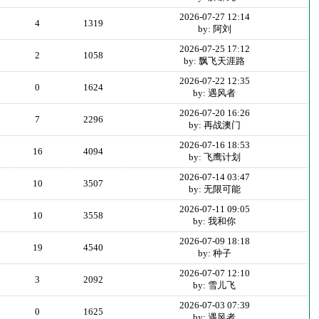
2026-07-27 12:14
4
1319
by: 阿刘
2026-07-25 17:12
2
1058
by: 飘飞天涯路
2026-07-22 12:35
0
1624
by: 遇风者
2026-07-20 16:26
7
2296
by: 再战澳门
2026-07-16 18:53
16
4094
by: 飞鹰计划
2026-07-14 03:47
10
3507
by: 无限可能
2026-07-11 09:05
10
3558
by: 我和你
2026-07-09 18:18
19
4540
by: 种子
2026-07-07 12:10
3
2092
by: 雪儿飞
2026-07-03 07:39
0
1625
by: 遇风者