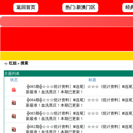
返回首页
热门:新澳门区
经
红姐
» 搜索
主题列表
状态
标题
╬085期╬☆☆☆统计资料〖Ⅲ连尾〗☆☆☆《统计资料〖Ⅲ连
新最准！血洗黑庄！本期已更新！
╬084期╬☆☆☆统计资料〖Ⅲ连尾〗☆☆☆《统计资料〖Ⅲ连
新最准！血洗黑庄！本期已更新！
╬083期╬☆☆☆统计资料〖Ⅲ连尾〗☆☆☆《统计资料〖Ⅲ连
新最准！血洗黑庄！本期已更新！
╬082期╬☆☆☆统计资料〖Ⅲ连尾〗☆☆☆《统计资料〖Ⅲ连
新最准！血洗黑庄！本期已更新！