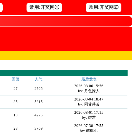
常用:开奖网①
常用:开奖网②
回复
人气
最后发表
2026-08-06 15:56
27
2765
by: 月色撩人
2026-08-04 18:47
35
5315
by: 同甘共苦
2026-08-01 17:15
13
4275
by: 碧君
2026-07-30 17:55
28
3769
by: 解郁丸