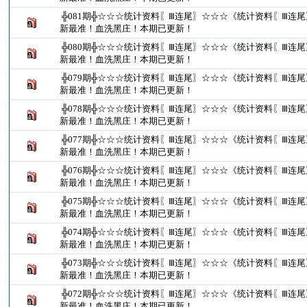
╬081期╬☆☆☆统计资料〖Ⅲ连尾〗☆☆☆《统计资料〖Ⅲ连
新最准！血洗黑庄！本期已更新！
╬080期╬☆☆☆统计资料〖Ⅲ连尾〗☆☆☆《统计资料〖Ⅲ连
新最准！血洗黑庄！本期已更新！
╬079期╬☆☆☆统计资料〖Ⅲ连尾〗☆☆☆《统计资料〖Ⅲ连
新最准！血洗黑庄！本期已更新！
╬078期╬☆☆☆统计资料〖Ⅲ连尾〗☆☆☆《统计资料〖Ⅲ连
新最准！血洗黑庄！本期已更新！
╬077期╬☆☆☆统计资料〖Ⅲ连尾〗☆☆☆《统计资料〖Ⅲ连
新最准！血洗黑庄！本期已更新！
╬076期╬☆☆☆统计资料〖Ⅲ连尾〗☆☆☆《统计资料〖Ⅲ连
新最准！血洗黑庄！本期已更新！
╬075期╬☆☆☆统计资料〖Ⅲ连尾〗☆☆☆《统计资料〖Ⅲ连
新最准！血洗黑庄！本期已更新！
╬074期╬☆☆☆统计资料〖Ⅲ连尾〗☆☆☆《统计资料〖Ⅲ连
新最准！血洗黑庄！本期已更新！
╬073期╬☆☆☆统计资料〖Ⅲ连尾〗☆☆☆《统计资料〖Ⅲ连
新最准！血洗黑庄！本期已更新！
╬072期╬☆☆☆统计资料〖Ⅲ连尾〗☆☆☆《统计资料〖Ⅲ连
新最准！血洗黑庄！本期已更新！