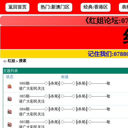
返回首页
热门:新澳门区
经典:香港区
表
《红姐论坛:07
记住我们:078800.
红姐
» 搜索
主题列表
状态
标题
086期————◇╠杀尾╣◇——◇╠杀尾╣◇————敬
请广大彩民关注
085期————◇╠杀尾╣◇——◇╠杀尾╣◇————敬
请广大彩民关注
084期————◇╠杀尾╣◇——◇╠杀尾╣◇————敬
请广大彩民关注
083期————◇╠杀尾╣◇——◇╠杀尾╣◇————敬
请广大彩民关注