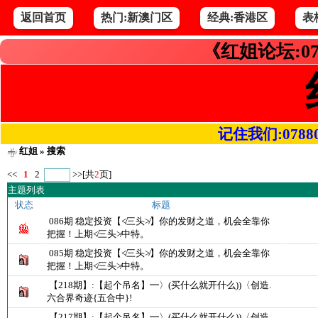
返回首页
热门:新澳门区
经典:香港区
表
《红姐论坛:07
记住我们:078800.
红姐
» 搜索
<<
1
2
>>
[共
2
页]
主题列表
状态
标题
086期 稳定投资【≮三头≯】你的发财之道，机会全靠你
把握！上期≮三头≯中特。
085期 稳定投资【≮三头≯】你的发财之道，机会全靠你
把握！上期≮三头≯中特。
【218期】:【起个吊名】━〉(买什么就开什么))〈创造.
六合界奇迹{五合中}!
【217期】:【起个吊名】━〉(买什么就开什么))〈创造.