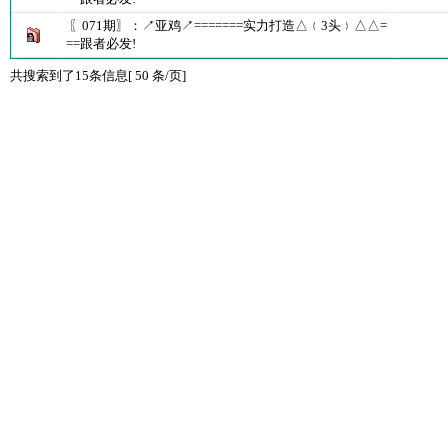
〖071期〗：↗亚鸡↗=======实力打造△﹛3头﹜△△=
==跟者必发!
共搜索到了15条信息[ 50 条/页]