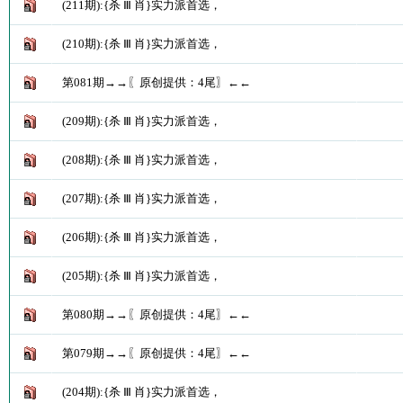
(211期):{杀 Ⅲ 肖}实力派首选，
(210期):{杀 Ⅲ 肖}实力派首选，
第081期→→〖原创提供：4尾〗←←
(209期):{杀 Ⅲ 肖}实力派首选，
(208期):{杀 Ⅲ 肖}实力派首选，
(207期):{杀 Ⅲ 肖}实力派首选，
(206期):{杀 Ⅲ 肖}实力派首选，
(205期):{杀 Ⅲ 肖}实力派首选，
第080期→→〖原创提供：4尾〗←←
第079期→→〖原创提供：4尾〗←←
(204期):{杀 Ⅲ 肖}实力派首选，