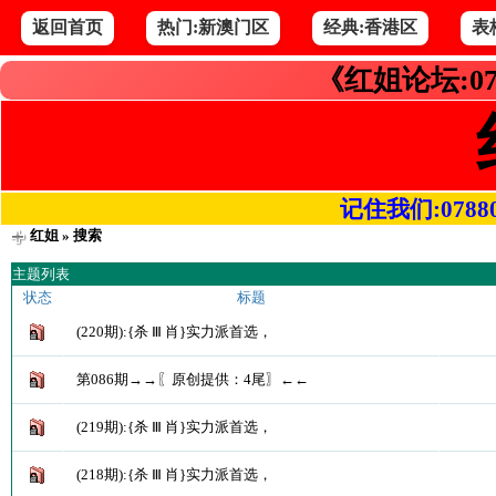
返回首页
热门:新澳门区
经典:香港区
表
《红姐论坛:07
记住我们:078800.
红姐
» 搜索
主题列表
状态
标题
(220期):{杀 Ⅲ 肖}实力派首选，
第086期→→〖原创提供：4尾〗←←
(219期):{杀 Ⅲ 肖}实力派首选，
(218期):{杀 Ⅲ 肖}实力派首选，