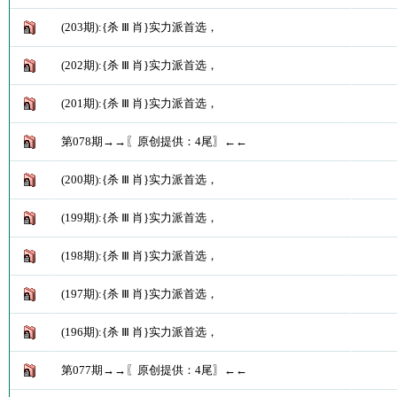
(203期):{杀 Ⅲ 肖}实力派首选，
(202期):{杀 Ⅲ 肖}实力派首选，
(201期):{杀 Ⅲ 肖}实力派首选，
第078期→→〖原创提供：4尾〗←←
(200期):{杀 Ⅲ 肖}实力派首选，
(199期):{杀 Ⅲ 肖}实力派首选，
(198期):{杀 Ⅲ 肖}实力派首选，
(197期):{杀 Ⅲ 肖}实力派首选，
(196期):{杀 Ⅲ 肖}实力派首选，
第077期→→〖原创提供：4尾〗←←