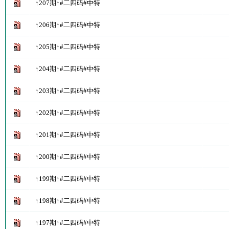
↑207期↑#二四码#中特
↑206期↑#二四码#中特
↑205期↑#二四码#中特
↑204期↑#二四码#中特
↑203期↑#二四码#中特
↑202期↑#二四码#中特
↑201期↑#二四码#中特
↑200期↑#二四码#中特
↑199期↑#二四码#中特
↑198期↑#二四码#中特
↑197期↑#二四码#中特