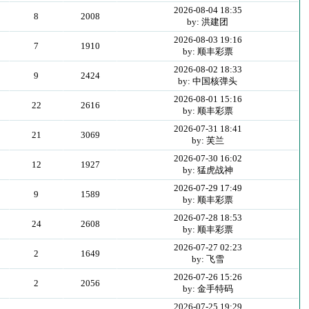
2026-08-04 18:35
8
2008
by: 洪建团
2026-08-03 19:16
7
1910
by: 顺丰彩票
2026-08-02 18:33
9
2424
by: 中国核弹头
2026-08-01 15:16
22
2616
by: 顺丰彩票
2026-07-31 18:41
21
3069
by: 芙兰
2026-07-30 16:02
12
1927
by: 猛虎战神
2026-07-29 17:49
9
1589
by: 顺丰彩票
2026-07-28 18:53
24
2608
by: 顺丰彩票
2026-07-27 02:23
2
1649
by: 飞雪
2026-07-26 15:26
2
2056
by: 金手特码
2026-07-25 19:29