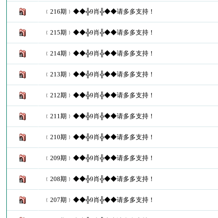
﹛216期﹜◆◆╬9肖╬◆◆请多多支持！
﹛215期﹜◆◆╬9肖╬◆◆请多多支持！
﹛214期﹜◆◆╬9肖╬◆◆请多多支持！
﹛213期﹜◆◆╬9肖╬◆◆请多多支持！
﹛212期﹜◆◆╬9肖╬◆◆请多多支持！
﹛211期﹜◆◆╬9肖╬◆◆请多多支持！
﹛210期﹜◆◆╬9肖╬◆◆请多多支持！
﹛209期﹜◆◆╬9肖╬◆◆请多多支持！
﹛208期﹜◆◆╬9肖╬◆◆请多多支持！
﹛207期﹜◆◆╬9肖╬◆◆请多多支持！