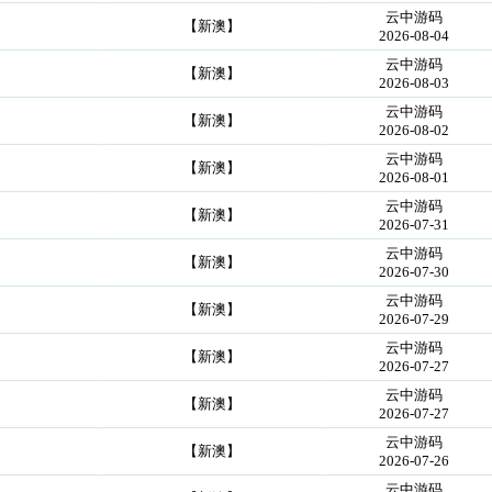
云中游码
【新澳】
2026-08-04
云中游码
【新澳】
2026-08-03
云中游码
【新澳】
2026-08-02
云中游码
【新澳】
2026-08-01
云中游码
【新澳】
2026-07-31
云中游码
【新澳】
2026-07-30
云中游码
【新澳】
2026-07-29
云中游码
【新澳】
2026-07-27
云中游码
【新澳】
2026-07-27
云中游码
【新澳】
2026-07-26
云中游码