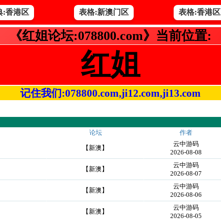
典:香港区
表格:新澳门区
表格:香港区
《红姐论坛:078800.com》当前位置:
红姐
记住我们:078800.com,ji12.com,ji13.com
论坛
作者
云中游码
【新澳】
2026-08-08
云中游码
【新澳】
2026-08-07
云中游码
【新澳】
2026-08-06
云中游码
【新澳】
2026-08-05