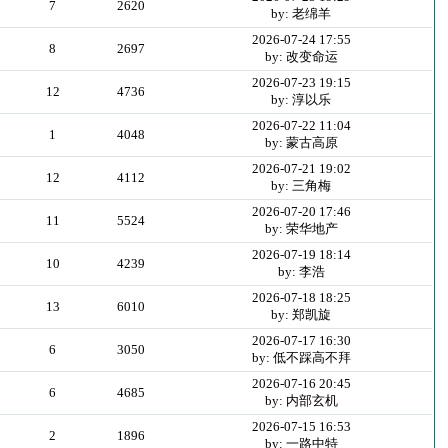
7
2620
by: 老绵羊
2026-07-24 17:55
8
2697
by: 改变命运
2026-07-23 19:15
12
4736
by: 淳以乐
2026-07-22 11:04
1
4048
by: 蒙古高原
2026-07-21 19:02
12
4112
by: 三角梅
2026-07-20 17:46
11
5524
by: 荣华地产
2026-07-19 18:14
10
4239
by: 李浩
2026-07-18 18:25
13
6010
by: 郑凯旋
2026-07-17 16:30
6
3050
by: 低不踩高不拜
2026-07-16 20:45
6
4685
by: 内部玄机
2026-07-15 16:53
2
1896
by: 一路中特