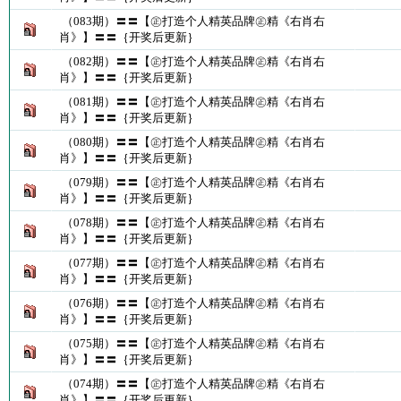
（083期）〓〓【㊣打造个人精英品牌㊣精《右肖右
肖》】〓〓｛开奖后更新｝
（082期）〓〓【㊣打造个人精英品牌㊣精《右肖右
肖》】〓〓｛开奖后更新｝
（081期）〓〓【㊣打造个人精英品牌㊣精《右肖右
肖》】〓〓｛开奖后更新｝
（080期）〓〓【㊣打造个人精英品牌㊣精《右肖右
肖》】〓〓｛开奖后更新｝
（079期）〓〓【㊣打造个人精英品牌㊣精《右肖右
肖》】〓〓｛开奖后更新｝
（078期）〓〓【㊣打造个人精英品牌㊣精《右肖右
肖》】〓〓｛开奖后更新｝
（077期）〓〓【㊣打造个人精英品牌㊣精《右肖右
肖》】〓〓｛开奖后更新｝
（076期）〓〓【㊣打造个人精英品牌㊣精《右肖右
肖》】〓〓｛开奖后更新｝
（075期）〓〓【㊣打造个人精英品牌㊣精《右肖右
肖》】〓〓｛开奖后更新｝
（074期）〓〓【㊣打造个人精英品牌㊣精《右肖右
肖》】〓〓｛开奖后更新｝