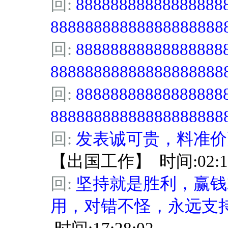
回:
88888888888888888
88888888888888888888
回:
88888888888888888
88888888888888888888
回:
88888888888888888
88888888888888888888
回:
发表诚可贵，料准价
【
出国工作
】
时间:02:1
回:
坚持就是胜利，赢钱
用，对错不怪，永远支