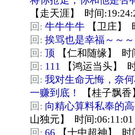
【
走天涯
】
时间:19:24:
回:
牛牛牛牛
【
卫庄
】
回:
挨骂也是幸福～～～
回:
顶
【
仁和随缘
】
时间
回:
111
【
鸿运当头
】
时
回:
我对生命无悔，奈何
一赚到底！
【
桂子飘香
回:
向精心算料私奉的高
山独元
】
时间:06:11:01
回:
66
【
十中超神
】
时间