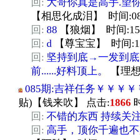
回:
大哥你真是高手.望
【
相思化成泪
】
时间:08
回:
88
【
狼烟
】
时间:15:
回:
d
【
尊宝宝
】
时间:18
回:
坚持到底→一发到底
前......好料顶上。
【
理
085期:吉祥任务￥￥￥
贴)
【
钱来吹
】
点击:
1866
时
回:
不错的东西 持续关
回:
高手，顶你千遍也不