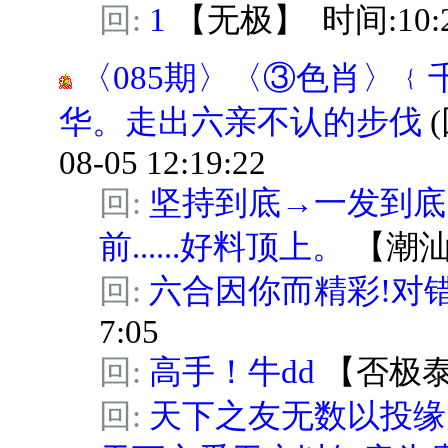
回:
1
【
无极
】
时间:10:2
〈085期〉〈③色肖〉
华。走出六亲不认的步伐
08-05 12:19:22
回:
坚持到底→一发到底
前......好料顶上。
【
潮
回:
六合因你而精彩!对
7:05
回:
高手！牛dd
【
否极
回:
天下之友无数以投缘