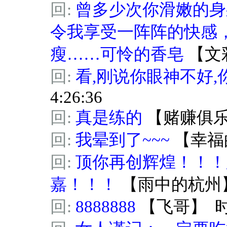
回:
曾多少次你滑嫩的身
令我享受一阵阵的快感
瘦……可怜的香皂
【
文
回:
看,刚说你眼神不好,
4:26:36
回:
真是练的
【
赌赚俱
回:
我晕到了~~~
【
幸福
回:
顶你再创辉煌！！！
嘉！！！
【
雨中的杭州
回:
8888888
【
飞哥
】
时