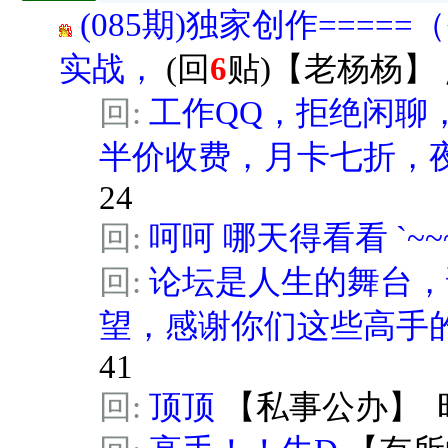
(085期)独家创作====
实战，
(回
6
贴)
【
老杨杨
】
回:
工作QQ，拒绝闲聊
半价收费，月卡七折，
24
回:
呵呵 哪天得看看 `~~
回:
论坛是人生的舞台，
望，感谢你们这些高手
41
回:
顶顶
【
私事公办
】