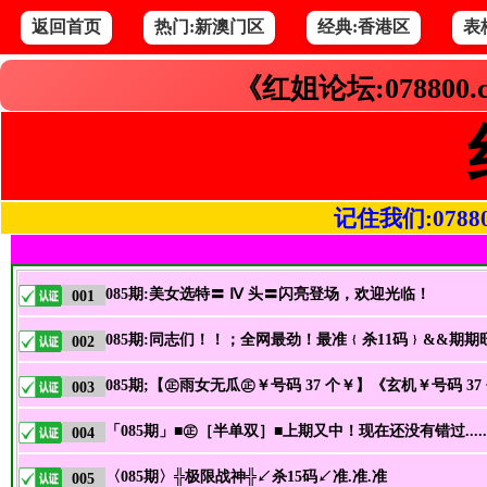
返回首页
热门:新澳门区
经典:香港区
表
《红姐论坛:078800
记住我们:078800.
085期:美女选特〓 Ⅳ 头〓闪亮登场，欢迎光临！
001
085期:同志们！！；全网最劲！最准﹛杀11码﹜&&期期
002
085期;【㊣雨女无瓜㊣￥号码 37 个￥】《玄机￥号码 3
003
「085期」■㊣［半单双］■上期又中！现在还没有错过.....
004
〈085期〉╬极限战神╬↙杀15码↙准.准.准
005