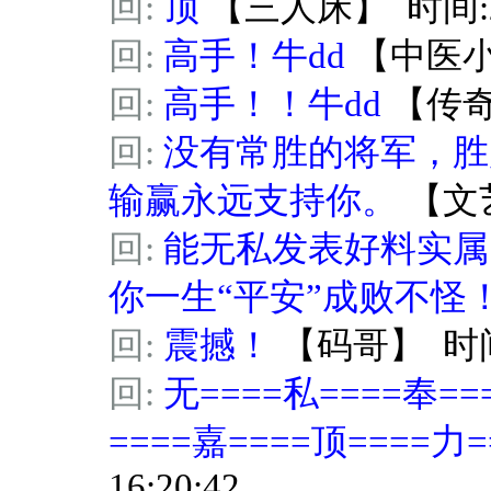
回:
顶
【
三人床
】
时间:2
回:
高手！牛dd
【
中医
回:
高手！！牛dd
【
传
回:
没有常胜的将军，胜
输赢永远支持你。
【
文
回:
能无私发表好料实属
你一生“平安”成败不怪
回:
震撼！
【
码哥
】
时间
回:
无====私====奉==
====嘉====顶====力=
16:20:42