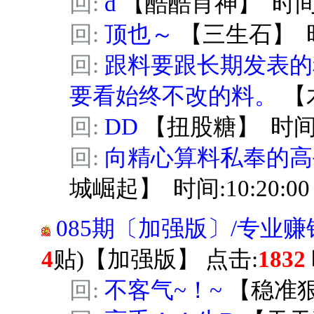
回:
d
【
酷酷肖神
】
时间:
回:
顶也～
【
三生石
】
回:
跟料要跟长期发表的
要看始终不改的料。
【
回:
DD
【
扭股糖
】
时间:
回:
向精心算料私奉的高
城崛起
】
时间:10:20:00
085期〔加强版〕/专业
4
贴)
【
加强版
】
点击:
1832
回:
不客气~！~
【
稳准