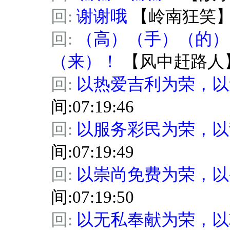
回:
谢谢哦
【
岭南狂笑
回:
（高）（手）（的）
（来）！
【
风中赶路人
回:
以热爱吉利为荣，以
间:07:19:46
回:
以服务彩民为荣，以
间:07:19:49
回:
以崇尚免费为荣，以
间:07:19:50
回:
以无私奉献为荣，以