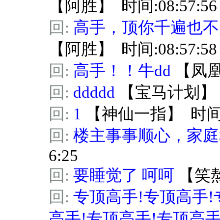
【
阿胜
】
时间:08:57:56
回:
高手，顶你千遍也不
【
阿胜
】
时间:08:57:58
回:
高手！！牛dd
【
凤
回:
ddddd
【
宝马计划
】
回:
1
【
神仙一指
】
时间:
回:
楼主事事顺心，家庭
6:25
回:
要睡觉了 呵呵
【
笑
回:
专顶高手!专顶高手!
高手!专顶高手!专顶高手