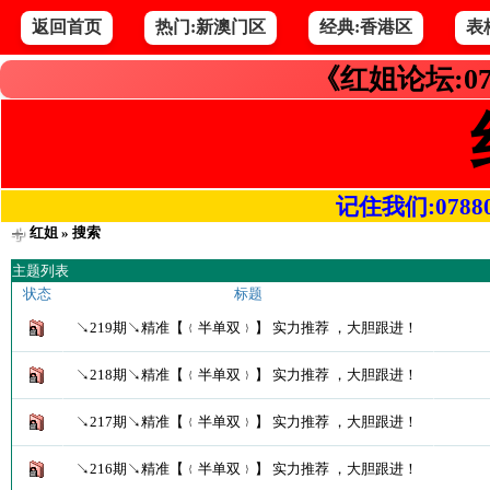
返回首页
热门:新澳门区
经典:香港区
表
《红姐论坛:07
记住我们:078800.
红姐
» 搜索
主题列表
状态
标题
↘219期↘精准【﹛半单双﹜】 实力推荐 ，大胆跟进！
↘218期↘精准【﹛半单双﹜】 实力推荐 ，大胆跟进！
↘217期↘精准【﹛半单双﹜】 实力推荐 ，大胆跟进！
↘216期↘精准【﹛半单双﹜】 实力推荐 ，大胆跟进！