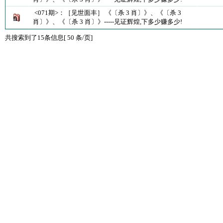
<071期>：［见世面丰］ 《〔杀 3 肖〕》、《〔杀 3
肖〕》、《〔杀 3 肖〕》-----见证辉煌,下多少赚多少!
共搜索到了15条信息[ 50 条/页]