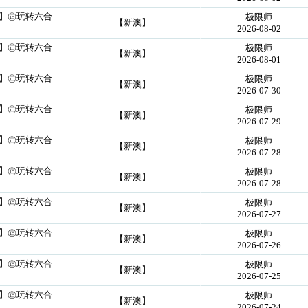
中 】㊣玩转六合
极限师
【新澳】
2026-08-02
中 】㊣玩转六合
极限师
【新澳】
2026-08-01
中 】㊣玩转六合
极限师
【新澳】
2026-07-30
中 】㊣玩转六合
极限师
【新澳】
2026-07-29
中 】㊣玩转六合
极限师
【新澳】
2026-07-28
中 】㊣玩转六合
极限师
【新澳】
2026-07-28
中 】㊣玩转六合
极限师
【新澳】
2026-07-27
中 】㊣玩转六合
极限师
【新澳】
2026-07-26
中 】㊣玩转六合
极限师
【新澳】
2026-07-25
中 】㊣玩转六合
极限师
【新澳】
2026-07-24