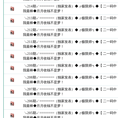
↘214期↙========（独家发表）◆┏极限师┓◆【 二一码
我最棒◆月月收钱不是梦！
↘213期↙========（独家发表）◆┏极限师┓◆【 二一码
我最棒◆月月收钱不是梦！
↘212期↙========（独家发表）◆┏极限师┓◆【 二一码
我最棒◆月月收钱不是梦！
↘211期↙========（独家发表）◆┏极限师┓◆【 二一码
我最棒◆月月收钱不是梦！
↘210期↙========（独家发表）◆┏极限师┓◆【 二一码
我最棒◆月月收钱不是梦！
↘209期↙========（独家发表）◆┏极限师┓◆【 二一码
我最棒◆月月收钱不是梦！
↘208期↙========（独家发表）◆┏极限师┓◆【 二一码
我最棒◆月月收钱不是梦！
↘207期↙========（独家发表）◆┏极限师┓◆【 二一码
我最棒◆月月收钱不是梦！
↘206期↙========（独家发表）◆┏极限师┓◆【 二一码
我最棒◆月月收钱不是梦！
↘205期↙========（独家发表）◆┏极限师┓◆【 二一码
我最棒◆月月收钱不是梦！