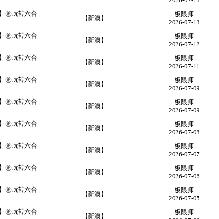
2026-07-13
中 】㊣玩转六合
极限师
【新澳】
2026-07-13
中 】㊣玩转六合
极限师
【新澳】
2026-07-12
中 】㊣玩转六合
极限师
【新澳】
2026-07-11
中 】㊣玩转六合
极限师
【新澳】
2026-07-09
中 】㊣玩转六合
极限师
【新澳】
2026-07-09
中 】㊣玩转六合
极限师
【新澳】
2026-07-08
中 】㊣玩转六合
极限师
【新澳】
2026-07-07
中 】㊣玩转六合
极限师
【新澳】
2026-07-06
中 】㊣玩转六合
极限师
【新澳】
2026-07-05
中 】㊣玩转六合
极限师
【新澳】