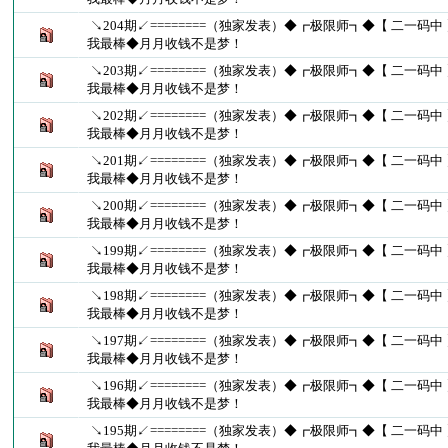
↘204期↙========（独家发表）◆┏极限师┓◆【 二一码
我最棒◆月月收钱不是梦！
↘203期↙========（独家发表）◆┏极限师┓◆【 二一码
我最棒◆月月收钱不是梦！
↘202期↙========（独家发表）◆┏极限师┓◆【 二一码
我最棒◆月月收钱不是梦！
↘201期↙========（独家发表）◆┏极限师┓◆【 二一码
我最棒◆月月收钱不是梦！
↘200期↙========（独家发表）◆┏极限师┓◆【 二一码
我最棒◆月月收钱不是梦！
↘199期↙========（独家发表）◆┏极限师┓◆【 二一码
我最棒◆月月收钱不是梦！
↘198期↙========（独家发表）◆┏极限师┓◆【 二一码
我最棒◆月月收钱不是梦！
↘197期↙========（独家发表）◆┏极限师┓◆【 二一码
我最棒◆月月收钱不是梦！
↘196期↙========（独家发表）◆┏极限师┓◆【 二一码
我最棒◆月月收钱不是梦！
↘195期↙========（独家发表）◆┏极限师┓◆【 二一码