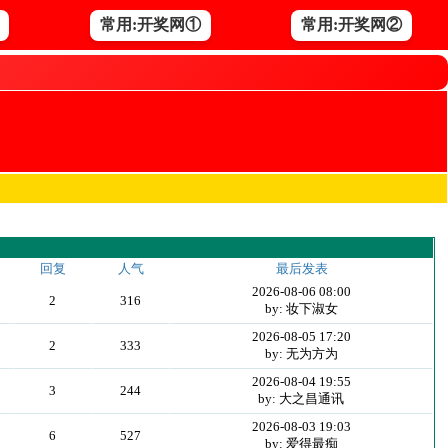
常用:开奖网①
常用:开奖网②
回复
人气
最后发表
2026-08-06 08:00
2
316
by: 妆下淑女
2026-08-05 17:20
2
333
by: 无为方为
2026-08-04 19:55
3
244
by: 大之昌通讯
2026-08-03 19:03
6
527
by: 爱得最痴