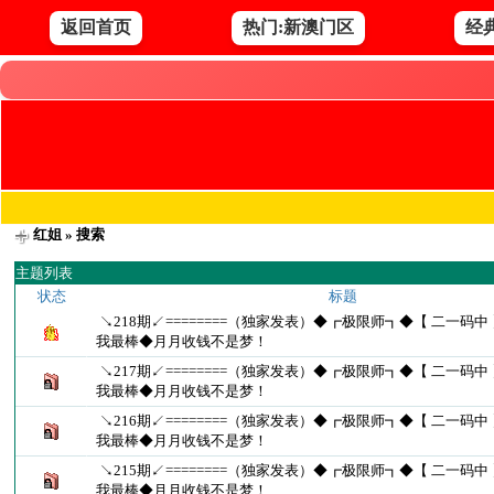
返回首页
热门:新澳门区
经
红姐
» 搜索
主题列表
状态
标题
↘218期↙========（独家发表）◆┏极限师┓◆【 二一码
我最棒◆月月收钱不是梦！
↘217期↙========（独家发表）◆┏极限师┓◆【 二一码
我最棒◆月月收钱不是梦！
↘216期↙========（独家发表）◆┏极限师┓◆【 二一码
我最棒◆月月收钱不是梦！
↘215期↙========（独家发表）◆┏极限师┓◆【 二一码
我最棒◆月月收钱不是梦！