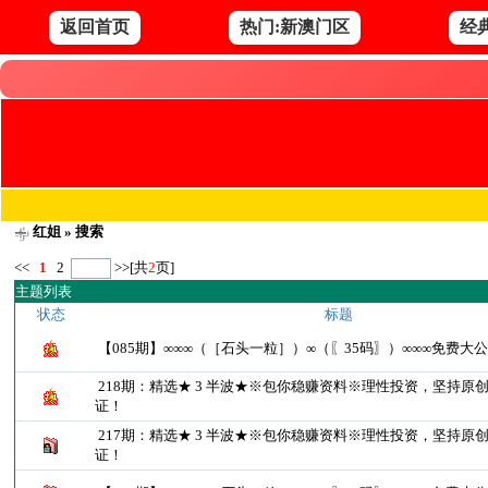
返回首页
热门:新澳门区
经
红姐
» 搜索
<<
1
2
>>
[共
2
页]
主题列表
状态
标题
【085期】∞∞∞（［石头一粒］）∞（〖35码〗）∞∞∞免费大
218期：精选★ 3 半波★※包你稳赚资料※理性投资，坚持原
证！
217期：精选★ 3 半波★※包你稳赚资料※理性投资，坚持原
证！