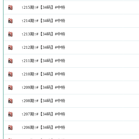
↑215期↑#【34码】#中特
↑214期↑#【34码】#中特
↑213期↑#【34码】#中特
↑212期↑#【34码】#中特
↑211期↑#【34码】#中特
↑210期↑#【34码】#中特
↑209期↑#【34码】#中特
↑208期↑#【34码】#中特
↑207期↑#【34码】#中特
↑206期↑#【34码】#中特