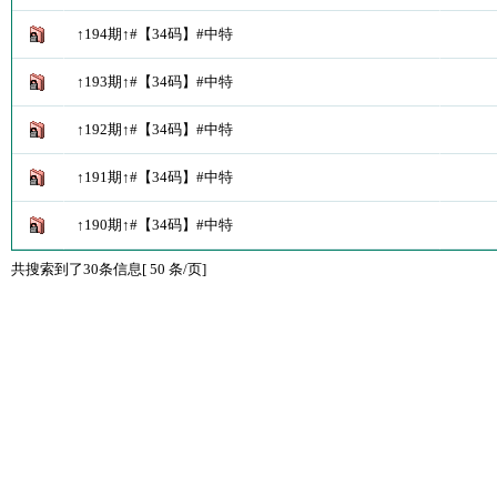
↑194期↑#【34码】#中特
↑193期↑#【34码】#中特
↑192期↑#【34码】#中特
↑191期↑#【34码】#中特
↑190期↑#【34码】#中特
共搜索到了30条信息[ 50 条/页]