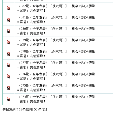
（082期）全年发表〖〔杀六码〕〗（机会+信心+胆量
＝富翁）共创辉煌！
（081期）全年发表〖〔杀六码〕〗（机会+信心+胆量
＝富翁）共创辉煌！
（080期）全年发表〖〔杀六码〕〗（机会+信心+胆量
＝富翁）共创辉煌！
（079期）全年发表〖〔杀六码〕〗（机会+信心+胆量
＝富翁）共创辉煌！
（078期）全年发表〖〔杀六码〕〗（机会+信心+胆量
＝富翁）共创辉煌！
（077期）全年发表〖〔杀六码〕〗（机会+信心+胆量
＝富翁）共创辉煌！
（076期）全年发表〖〔杀六码〕〗（机会+信心+胆量
＝富翁）共创辉煌！
（075期）全年发表〖〔杀六码〕〗（机会+信心+胆量
＝富翁）共创辉煌！
（074期）全年发表〖〔杀六码〕〗（机会+信心+胆量
＝富翁）共创辉煌！
共搜索到了13条信息[ 50 条/页]