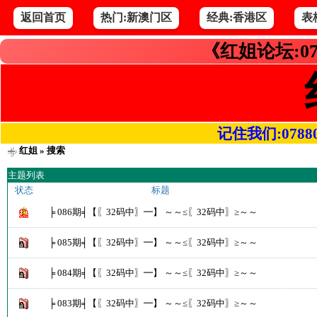
返回首页
热门:新澳门区
经典:香港区
表
《红姐论坛:07
记住我们:078800.
红姐
» 搜索
主题列表
状态
标题
╞ 086期╡【〖32码中〗━】 ～～≤〖32码中〗≥～～
╞ 085期╡【〖32码中〗━】 ～～≤〖32码中〗≥～～
╞ 084期╡【〖32码中〗━】 ～～≤〖32码中〗≥～～
╞ 083期╡【〖32码中〗━】 ～～≤〖32码中〗≥～～