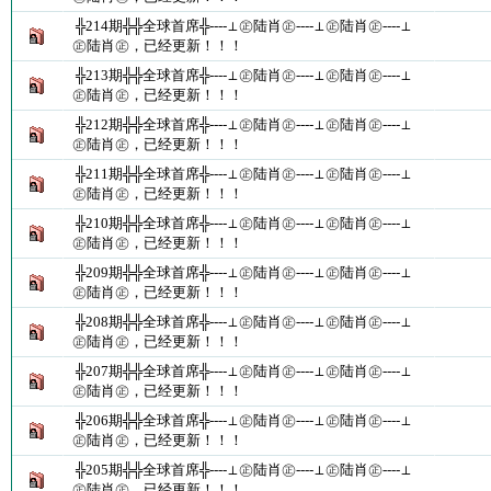
╬214期╬╬全球首席╬----⊥㊣陆肖㊣----⊥㊣陆肖㊣----⊥
㊣陆肖㊣，已经更新！！！
╬213期╬╬全球首席╬----⊥㊣陆肖㊣----⊥㊣陆肖㊣----⊥
㊣陆肖㊣，已经更新！！！
╬212期╬╬全球首席╬----⊥㊣陆肖㊣----⊥㊣陆肖㊣----⊥
㊣陆肖㊣，已经更新！！！
╬211期╬╬全球首席╬----⊥㊣陆肖㊣----⊥㊣陆肖㊣----⊥
㊣陆肖㊣，已经更新！！！
╬210期╬╬全球首席╬----⊥㊣陆肖㊣----⊥㊣陆肖㊣----⊥
㊣陆肖㊣，已经更新！！！
╬209期╬╬全球首席╬----⊥㊣陆肖㊣----⊥㊣陆肖㊣----⊥
㊣陆肖㊣，已经更新！！！
╬208期╬╬全球首席╬----⊥㊣陆肖㊣----⊥㊣陆肖㊣----⊥
㊣陆肖㊣，已经更新！！！
╬207期╬╬全球首席╬----⊥㊣陆肖㊣----⊥㊣陆肖㊣----⊥
㊣陆肖㊣，已经更新！！！
╬206期╬╬全球首席╬----⊥㊣陆肖㊣----⊥㊣陆肖㊣----⊥
㊣陆肖㊣，已经更新！！！
╬205期╬╬全球首席╬----⊥㊣陆肖㊣----⊥㊣陆肖㊣----⊥
㊣陆肖㊣，已经更新！！！