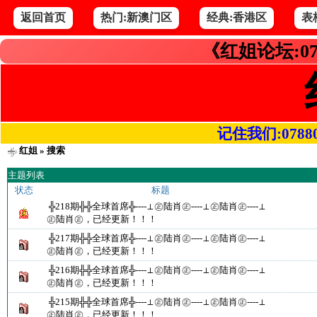
返回首页
热门:新澳门区
经典:香港区
表
《红姐论坛:07
记住我们:078800.
红姐
» 搜索
主题列表
状态
标题
╬218期╬╬全球首席╬----⊥㊣陆肖㊣----⊥㊣陆肖㊣----⊥
㊣陆肖㊣，已经更新！！！
╬217期╬╬全球首席╬----⊥㊣陆肖㊣----⊥㊣陆肖㊣----⊥
㊣陆肖㊣，已经更新！！！
╬216期╬╬全球首席╬----⊥㊣陆肖㊣----⊥㊣陆肖㊣----⊥
㊣陆肖㊣，已经更新！！！
╬215期╬╬全球首席╬----⊥㊣陆肖㊣----⊥㊣陆肖㊣----⊥
㊣陆肖㊣，已经更新！！！