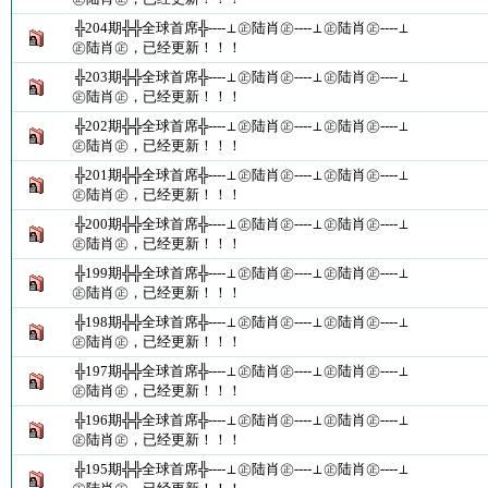
╬204期╬╬全球首席╬----⊥㊣陆肖㊣----⊥㊣陆肖㊣----⊥
㊣陆肖㊣，已经更新！！！
╬203期╬╬全球首席╬----⊥㊣陆肖㊣----⊥㊣陆肖㊣----⊥
㊣陆肖㊣，已经更新！！！
╬202期╬╬全球首席╬----⊥㊣陆肖㊣----⊥㊣陆肖㊣----⊥
㊣陆肖㊣，已经更新！！！
╬201期╬╬全球首席╬----⊥㊣陆肖㊣----⊥㊣陆肖㊣----⊥
㊣陆肖㊣，已经更新！！！
╬200期╬╬全球首席╬----⊥㊣陆肖㊣----⊥㊣陆肖㊣----⊥
㊣陆肖㊣，已经更新！！！
╬199期╬╬全球首席╬----⊥㊣陆肖㊣----⊥㊣陆肖㊣----⊥
㊣陆肖㊣，已经更新！！！
╬198期╬╬全球首席╬----⊥㊣陆肖㊣----⊥㊣陆肖㊣----⊥
㊣陆肖㊣，已经更新！！！
╬197期╬╬全球首席╬----⊥㊣陆肖㊣----⊥㊣陆肖㊣----⊥
㊣陆肖㊣，已经更新！！！
╬196期╬╬全球首席╬----⊥㊣陆肖㊣----⊥㊣陆肖㊣----⊥
㊣陆肖㊣，已经更新！！！
╬195期╬╬全球首席╬----⊥㊣陆肖㊣----⊥㊣陆肖㊣----⊥