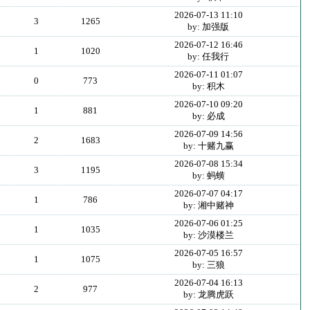
2026-07-13 11:10
3
1265
by: 加强版
2026-07-12 16:46
1
1020
by: 任我行
2026-07-11 01:07
0
773
by: 积木
2026-07-10 09:20
1
881
by: 必成
2026-07-09 14:56
2
1683
by: 十赌九赢
2026-07-08 15:34
3
1195
by: 蚂蟥
2026-07-07 04:17
1
786
by: 湘中赌神
2026-07-06 01:25
1
1035
by: 沙漠楼兰
2026-07-05 16:57
1
1075
by: 三狼
2026-07-04 16:13
2
977
by: 龙腾虎跃