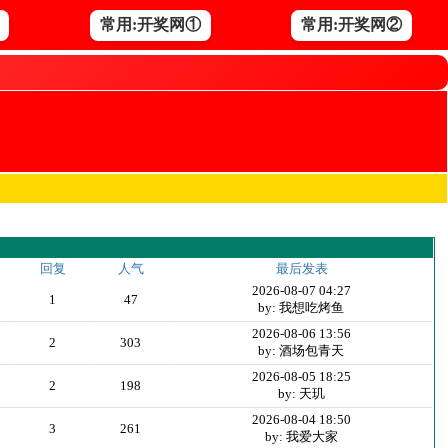
常用:开奖网①
常用:开奖网②
回复
人气
最后发表
2026-08-07 04:27
1
47
by: 我想吃烤鱼
2026-08-06 13:56
2
303
by: 酒场包青天
2026-08-05 18:25
2
198
by: 天玑
2026-08-04 18:50
3
261
by: 我爱大家