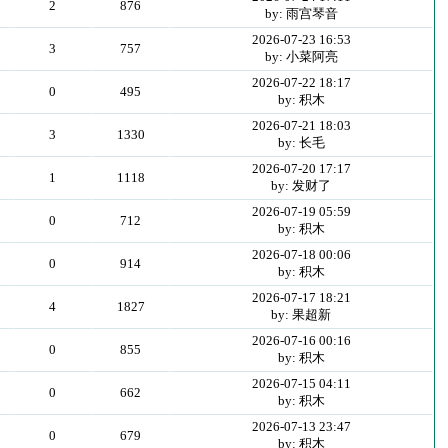
2
876
by: 雨宫琴音
2026-07-23 16:53
3
757
by: 小菜阿亮
2026-07-22 18:17
0
495
by: 积木
2026-07-21 18:03
3
1330
by: 长毛
2026-07-20 17:17
1
1118
by: 发财了
2026-07-19 05:59
0
712
by: 积木
2026-07-18 00:06
0
914
by: 积木
2026-07-17 18:21
4
1827
by: 果超新
2026-07-16 00:16
0
855
by: 积木
2026-07-15 04:11
0
662
by: 积木
2026-07-13 23:47
0
679
by: 积木