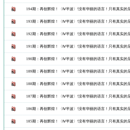
194期：再创辉煌！〈Ⅳ半波〉!没有华丽的语言！只有真实的
193期：再创辉煌！〈Ⅳ半波〉!没有华丽的语言！只有真实的
192期：再创辉煌！〈Ⅳ半波〉!没有华丽的语言！只有真实的
191期：再创辉煌！〈Ⅳ半波〉!没有华丽的语言！只有真实的
190期：再创辉煌！〈Ⅳ半波〉!没有华丽的语言！只有真实的
189期：再创辉煌！〈Ⅳ半波〉!没有华丽的语言！只有真实的
188期：再创辉煌！〈Ⅳ半波〉!没有华丽的语言！只有真实的
187期：再创辉煌！〈Ⅳ半波〉!没有华丽的语言！只有真实的
186期：再创辉煌！〈Ⅳ半波〉!没有华丽的语言！只有真实的
185期：再创辉煌！〈Ⅳ半波〉!没有华丽的语言！只有真实的