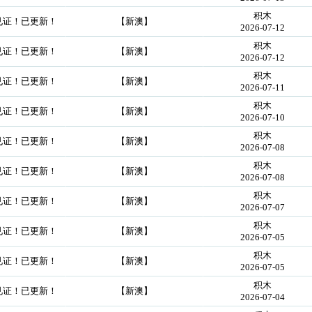
积木
见证！已更新！
【新澳】
2026-07-12
积木
见证！已更新！
【新澳】
2026-07-12
积木
见证！已更新！
【新澳】
2026-07-11
积木
见证！已更新！
【新澳】
2026-07-10
积木
见证！已更新！
【新澳】
2026-07-08
积木
见证！已更新！
【新澳】
2026-07-08
积木
见证！已更新！
【新澳】
2026-07-07
积木
见证！已更新！
【新澳】
2026-07-05
积木
见证！已更新！
【新澳】
2026-07-05
积木
见证！已更新！
【新澳】
2026-07-04