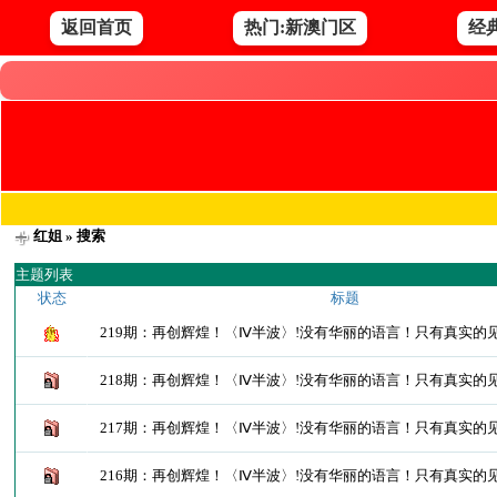
返回首页
热门:新澳门区
经
红姐
» 搜索
主题列表
状态
标题
219期：再创辉煌！〈Ⅳ半波〉!没有华丽的语言！只有真实的
218期：再创辉煌！〈Ⅳ半波〉!没有华丽的语言！只有真实的
217期：再创辉煌！〈Ⅳ半波〉!没有华丽的语言！只有真实的
216期：再创辉煌！〈Ⅳ半波〉!没有华丽的语言！只有真实的