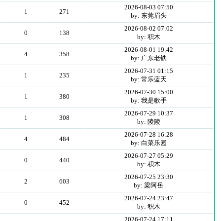
2026-08-03 07:50
1
271
by: 东莞眉头
2026-08-02 07:02
0
138
by: 积木
2026-08-01 19:42
4
358
by: 广东老铁
2026-07-31 01:15
1
235
by: 常乐蓝天
2026-07-30 15:00
1
380
by: 我是歌手
2026-07-29 10:37
1
308
by: 陵陵
2026-07-28 16:28
4
484
by: 白菜乐园
2026-07-27 05:29
0
440
by: 积木
2026-07-25 23:30
2
603
by: 梁阿岳
2026-07-24 23:47
0
452
by: 积木
2026-07-24 17:11