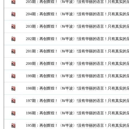
205期：再创辉煌！〈Ⅳ半波〉!没有华丽的语言！只有真实的
204期：再创辉煌！〈Ⅳ半波〉!没有华丽的语言！只有真实的
203期：再创辉煌！〈Ⅳ半波〉!没有华丽的语言！只有真实的
202期：再创辉煌！〈Ⅳ半波〉!没有华丽的语言！只有真实的
201期：再创辉煌！〈Ⅳ半波〉!没有华丽的语言！只有真实的
200期：再创辉煌！〈Ⅳ半波〉!没有华丽的语言！只有真实的
199期：再创辉煌！〈Ⅳ半波〉!没有华丽的语言！只有真实的
198期：再创辉煌！〈Ⅳ半波〉!没有华丽的语言！只有真实的
197期：再创辉煌！〈Ⅳ半波〉!没有华丽的语言！只有真实的
196期：再创辉煌！〈Ⅳ半波〉!没有华丽的语言！只有真实的
195期：再创辉煌！〈Ⅳ半波〉!没有华丽的语言！只有真实的