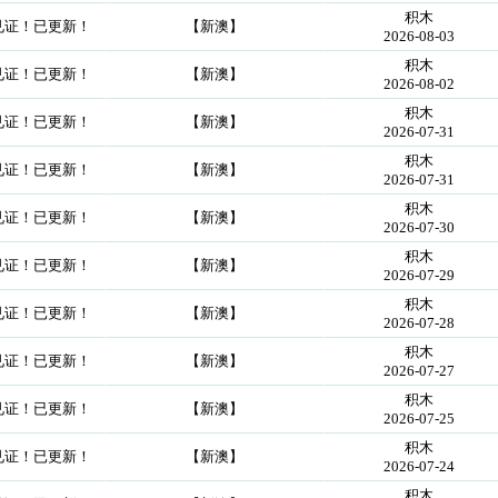
积木
见证！已更新！
【新澳】
2026-08-03
积木
见证！已更新！
【新澳】
2026-08-02
积木
见证！已更新！
【新澳】
2026-07-31
积木
见证！已更新！
【新澳】
2026-07-31
积木
见证！已更新！
【新澳】
2026-07-30
积木
见证！已更新！
【新澳】
2026-07-29
积木
见证！已更新！
【新澳】
2026-07-28
积木
见证！已更新！
【新澳】
2026-07-27
积木
见证！已更新！
【新澳】
2026-07-25
积木
见证！已更新！
【新澳】
2026-07-24
积木