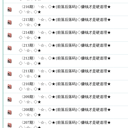
〈216期〉╰☆╮◇★{前落后落码}◇赚钱才是硬道理★
◇╰☆╮◇★
〈215期〉╰☆╮◇★{前落后落码}◇赚钱才是硬道理★
◇╰☆╮◇★
〈214期〉╰☆╮◇★{前落后落码}◇赚钱才是硬道理★
◇╰☆╮◇★
〈213期〉╰☆╮◇★{前落后落码}◇赚钱才是硬道理★
◇╰☆╮◇★
〈212期〉╰☆╮◇★{前落后落码}◇赚钱才是硬道理★
◇╰☆╮◇★
〈211期〉╰☆╮◇★{前落后落码}◇赚钱才是硬道理★
◇╰☆╮◇★
〈210期〉╰☆╮◇★{前落后落码}◇赚钱才是硬道理★
◇╰☆╮◇★
〈209期〉╰☆╮◇★{前落后落码}◇赚钱才是硬道理★
◇╰☆╮◇★
〈208期〉╰☆╮◇★{前落后落码}◇赚钱才是硬道理★
◇╰☆╮◇★
〈207期〉╰☆╮◇★{前落后落码}◇赚钱才是硬道理★
◇╰☆╮◇★