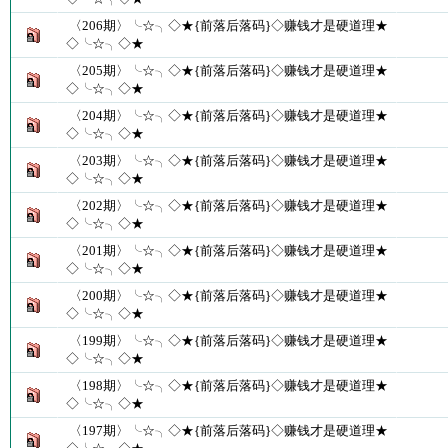
〈206期〉╰☆╮◇★{前落后落码}◇赚钱才是硬道理★
◇╰☆╮◇★
〈205期〉╰☆╮◇★{前落后落码}◇赚钱才是硬道理★
◇╰☆╮◇★
〈204期〉╰☆╮◇★{前落后落码}◇赚钱才是硬道理★
◇╰☆╮◇★
〈203期〉╰☆╮◇★{前落后落码}◇赚钱才是硬道理★
◇╰☆╮◇★
〈202期〉╰☆╮◇★{前落后落码}◇赚钱才是硬道理★
◇╰☆╮◇★
〈201期〉╰☆╮◇★{前落后落码}◇赚钱才是硬道理★
◇╰☆╮◇★
〈200期〉╰☆╮◇★{前落后落码}◇赚钱才是硬道理★
◇╰☆╮◇★
〈199期〉╰☆╮◇★{前落后落码}◇赚钱才是硬道理★
◇╰☆╮◇★
〈198期〉╰☆╮◇★{前落后落码}◇赚钱才是硬道理★
◇╰☆╮◇★
〈197期〉╰☆╮◇★{前落后落码}◇赚钱才是硬道理★