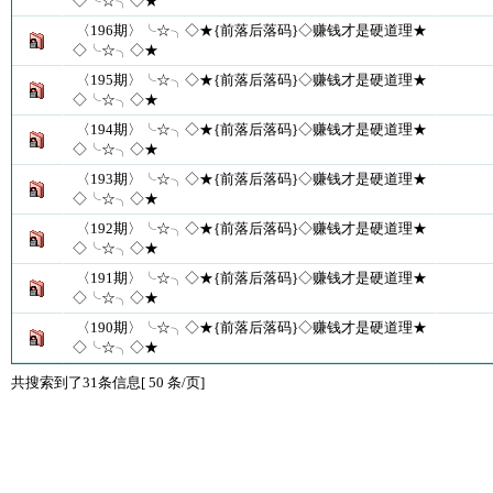
◇╰☆╮◇★
〈196期〉╰☆╮◇★{前落后落码}◇赚钱才是硬道理★
◇╰☆╮◇★
〈195期〉╰☆╮◇★{前落后落码}◇赚钱才是硬道理★
◇╰☆╮◇★
〈194期〉╰☆╮◇★{前落后落码}◇赚钱才是硬道理★
◇╰☆╮◇★
〈193期〉╰☆╮◇★{前落后落码}◇赚钱才是硬道理★
◇╰☆╮◇★
〈192期〉╰☆╮◇★{前落后落码}◇赚钱才是硬道理★
◇╰☆╮◇★
〈191期〉╰☆╮◇★{前落后落码}◇赚钱才是硬道理★
◇╰☆╮◇★
〈190期〉╰☆╮◇★{前落后落码}◇赚钱才是硬道理★
◇╰☆╮◇★
共搜索到了31条信息[ 50 条/页]