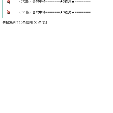
〈072期〉合码中特========★3连尾★=========
〈071期〉合码中特========★3连尾★=========
共搜索到了16条信息[ 50 条/页]