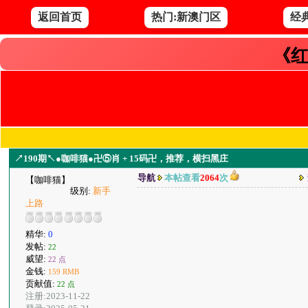
返回首页
热门:新澳门区
经
《红
↗190期↖●咖啡猫●卍⑤肖 + 15码卍，推荐，横扫黑庄
导航
本帖查看
2064
次
【咖啡猫】
级别:
新手
上路
精华:
0
发帖:
22
威望:
22 点
金钱:
159 RMB
贡献值:
22 点
注册:2023-11-22