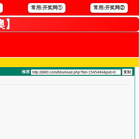
常用:开奖网①
常用:开奖网②
澳】
推荐