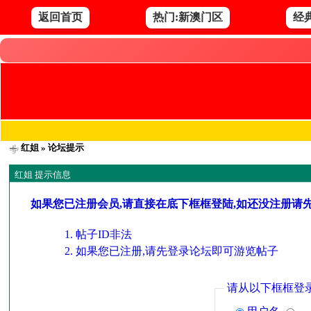
返回首页
热门:新澳门区
经
红姐
» 论坛提示
红姐 提示信息
如果您已注册会员,请直接在底下框框登陆,如还没注册请
帖子ID非法
如果您已注册,请先登录论坛即可游览帖子
请从以下框框登