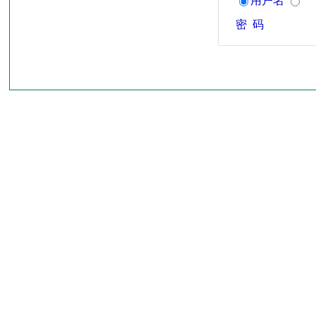
用户名
密 码