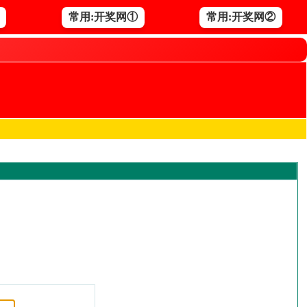
常用:开奖网①
常用:开奖网②