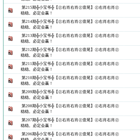
第215期╬小宝爷╬【㊣右肖右肖㊣壹尾】㊣右肖右肖㊣
稳稳。必定会赢！
第214期╬小宝爷╬【㊣右肖右肖㊣壹尾】㊣右肖右肖㊣
稳稳。必定会赢！
第213期╬小宝爷╬【㊣右肖右肖㊣壹尾】㊣右肖右肖㊣
稳稳。必定会赢！
第212期╬小宝爷╬【㊣右肖右肖㊣壹尾】㊣右肖右肖㊣
稳稳。必定会赢！
第211期╬小宝爷╬【㊣右肖右肖㊣壹尾】㊣右肖右肖㊣
稳稳。必定会赢！
第210期╬小宝爷╬【㊣右肖右肖㊣壹尾】㊣右肖右肖㊣
稳稳。必定会赢！
第209期╬小宝爷╬【㊣右肖右肖㊣壹尾】㊣右肖右肖㊣
稳稳。必定会赢！
第208期╬小宝爷╬【㊣右肖右肖㊣壹尾】㊣右肖右肖㊣
稳稳。必定会赢！
第207期╬小宝爷╬【㊣右肖右肖㊣壹尾】㊣右肖右肖㊣
稳稳。必定会赢！
第206期╬小宝爷╬【㊣右肖右肖㊣壹尾】㊣右肖右肖㊣
稳稳。必定会赢！