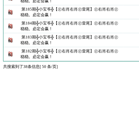
稳稳。必定会赢！
第185期╬小宝爷╬【㊣右肖右肖㊣壹尾】㊣右肖右肖㊣
稳稳。必定会赢！
第184期╬小宝爷╬【㊣右肖右肖㊣壹尾】㊣右肖右肖㊣
稳稳。必定会赢！
第183期╬小宝爷╬【㊣右肖右肖㊣壹尾】㊣右肖右肖㊣
稳稳。必定会赢！
第182期╬小宝爷╬【㊣右肖右肖㊣壹尾】㊣右肖右肖㊣
稳稳。必定会赢！
共搜索到了38条信息[ 50 条/页]