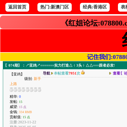
返回首页
热门:新澳门区
经典:香港区
表
《红姐论坛:078800
记住我们:078800.
〖074期〗：↗亚鸡↗=======实力打造△﹛3头﹜△△===跟者必发!
导航
本帖查看
7951
次
查看〖
【亚鸡】
级别:
新手
上路
精华:
0
发帖:
15
威望:
15 点
金钱:
334 RMB
贡献值:
15 点
注册:2023-11-22