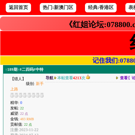
返回首页
热门:新澳门区
经典:香港区
表
《红姐论坛:078800
记住我们:078800.
↑189期↑#二四码#中特
导航
本帖查看
4213
次
查看〖
【猎人】
级别:
新手
上路
精华:
0
发帖:
22
威望:
22 点
金钱:
483 RMB
贡献值:
22 点
注册:2023-11-22