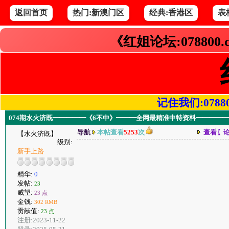
返回首页
热门:新澳门区
经典:香港区
表
《红姐论坛:078800
记住我们:078800.
074期水火济既━━━━━《6不中》━━━全网最精准中特资料━━━━━
导航
本帖查看
5253
次
查看〖
【水火济既】
级别:
新手上路
精华:
0
发帖:
23
威望:
23 点
金钱:
302 RMB
贡献值:
23 点
注册:2023-11-22