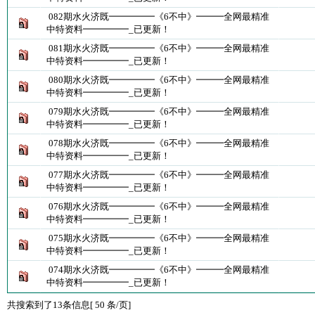
082期水火济既━━━━━《6不中》━━━全网最精准
中特资料━━━━━_已更新！
081期水火济既━━━━━《6不中》━━━全网最精准
中特资料━━━━━_已更新！
080期水火济既━━━━━《6不中》━━━全网最精准
中特资料━━━━━_已更新！
079期水火济既━━━━━《6不中》━━━全网最精准
中特资料━━━━━_已更新！
078期水火济既━━━━━《6不中》━━━全网最精准
中特资料━━━━━_已更新！
077期水火济既━━━━━《6不中》━━━全网最精准
中特资料━━━━━_已更新！
076期水火济既━━━━━《6不中》━━━全网最精准
中特资料━━━━━_已更新！
075期水火济既━━━━━《6不中》━━━全网最精准
中特资料━━━━━_已更新！
074期水火济既━━━━━《6不中》━━━全网最精准
中特资料━━━━━_已更新！
共搜索到了13条信息[ 50 条/页]