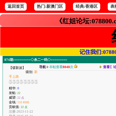
返回首页
热门:新澳门区
经典:香港区
表
《红姐论坛:078800
记住我们:078800.
074期:=========◇杀二一码◇=========
导航
本帖查看
8040
次
查看〖
【缪新波】
级别:
新
手上路
精华:
0
发帖:
22
威望:
22 点
金钱:
318 RMB
贡献值:
22 点
注册:2023-11-22