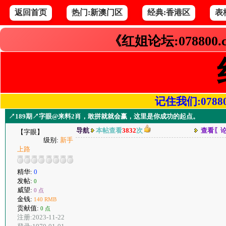
返回首页
热门:新澳门区
经典:香港区
表
《红姐论坛:078800
记住我们:078800.
↗189期↗字眼@来料2肖，敢拼就就会赢，这里是你成功的起点。
导航
本帖查看
3832
次
查看〖
【字眼】
级别:
新手
上路
精华:
0
发帖:
0
威望:
0 点
金钱:
140 RMB
贡献值:
0 点
注册:2023-11-22