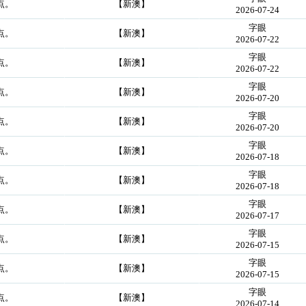
点。
【新澳】
2026-07-24
字眼
点。
【新澳】
2026-07-22
字眼
点。
【新澳】
2026-07-22
字眼
点。
【新澳】
2026-07-20
字眼
点。
【新澳】
2026-07-20
字眼
点。
【新澳】
2026-07-18
字眼
点。
【新澳】
2026-07-18
字眼
点。
【新澳】
2026-07-17
字眼
点。
【新澳】
2026-07-15
字眼
点。
【新澳】
2026-07-15
字眼
点。
【新澳】
2026-07-14