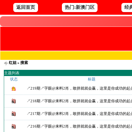
返回首页
热门:新澳门区
经
红姐
» 搜索
主题列表
状态
标题
↗219期↗字眼@来料2肖，敢拼就就会赢，这里是你成功的起
↗218期↗字眼@来料2肖，敢拼就就会赢，这里是你成功的起
↗217期↗字眼@来料2肖，敢拼就就会赢，这里是你成功的起
↗216期↗字眼@来料2肖，敢拼就就会赢，这里是你成功的起