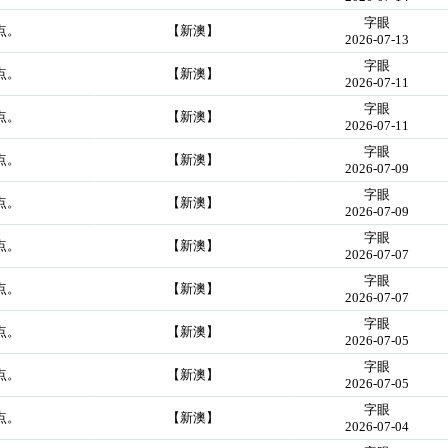
字眼
点。
【新澳】
2026-07-13
字眼
点。
【新澳】
2026-07-11
字眼
点。
【新澳】
2026-07-11
字眼
点。
【新澳】
2026-07-09
字眼
点。
【新澳】
2026-07-09
字眼
点。
【新澳】
2026-07-07
字眼
点。
【新澳】
2026-07-07
字眼
点。
【新澳】
2026-07-05
字眼
点。
【新澳】
2026-07-05
字眼
点。
【新澳】
2026-07-04