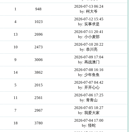
2026-07-13 06:24
1
948
by: 柯大爷
2026-07-12 15:45
4
1023
by: 实事求是
2026-07-11 20:41
13
2696
by: 小小麦部
2026-07-10 20:22
10
2473
by: 恭川亮
2026-07-09 17:04
9
3006
by: 再战澳门
2026-07-08 16:16
14
3862
by: 少年鱼鱼
2026-07-07 04:42
5
2015
by: 开开心心
2026-07-06 17:25
11
2561
by: 青青山
2026-07-05 18:27
7
2967
by: 我爱大家
2026-07-04 17:00
18
3780
by: 怪蛇