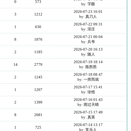
0
573
by: 字眼
2026-07-23 16:01
3
1212
by: 真刀人
2026-07-22 09:31
1
630
by: 淫庄
2026-07-21 00:04
8
1876
by: 兵爷
2026-07-20 16:13
2
1185
by: 随人
2026-07-19 18:14
14
2779
by: 陈胜胜
2026-07-18 08:47
2
1245
by: 一挥而就
2026-07-17 15:41
1
1207
by: 珍惜
2026-07-16 01:43
2
1399
by: 雨过天晴
2026-07-15 17:49
8
2081
by: 真英
2026-07-14 13:17
1
725
by: 常乐人