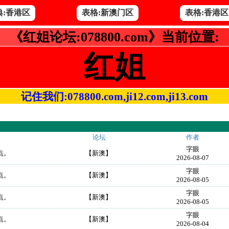
典:香港区
表格:新澳门区
表格:香港区
《红姐论坛:078800.com》当前位置:
红姐
记住我们:078800.com,ji12.com,ji13.com
论坛
作者
字眼
点。
【新澳】
2026-08-07
字眼
点。
【新澳】
2026-08-05
字眼
点。
【新澳】
2026-08-05
字眼
点。
【新澳】
2026-08-04