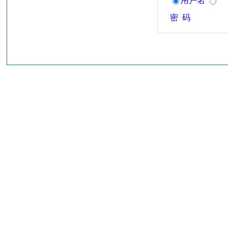
用户名
密 码