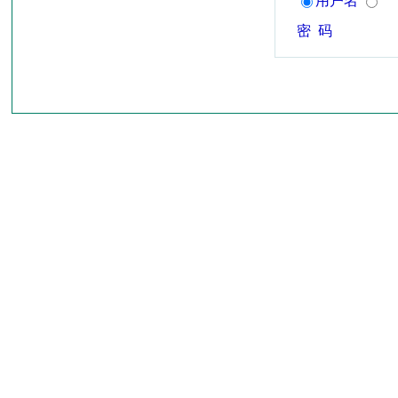
用户名
密 码