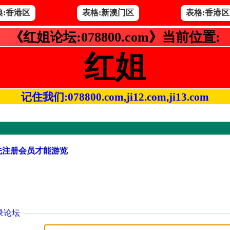
典:香港区
表格:新澳门区
表格:香港区
《红姐论坛:078800.com》当前位置:
红姐
记住我们:078800.com,ji12.com,ji13.com
先注册会员才能游览
录论坛