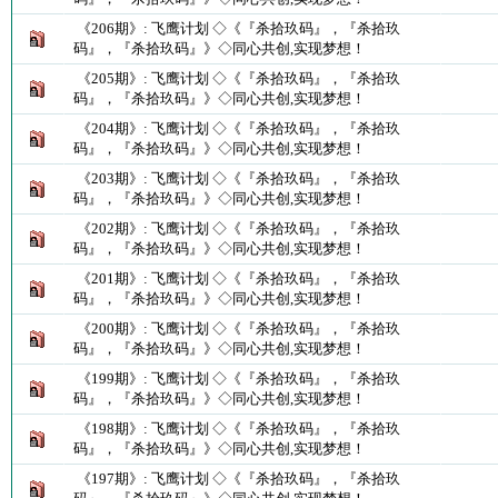
《206期》: 飞鹰计划 ◇《『杀拾玖码』，『杀拾玖
码』，『杀拾玖码』》◇同心共创,实现梦想！
《205期》: 飞鹰计划 ◇《『杀拾玖码』，『杀拾玖
码』，『杀拾玖码』》◇同心共创,实现梦想！
《204期》: 飞鹰计划 ◇《『杀拾玖码』，『杀拾玖
码』，『杀拾玖码』》◇同心共创,实现梦想！
《203期》: 飞鹰计划 ◇《『杀拾玖码』，『杀拾玖
码』，『杀拾玖码』》◇同心共创,实现梦想！
《202期》: 飞鹰计划 ◇《『杀拾玖码』，『杀拾玖
码』，『杀拾玖码』》◇同心共创,实现梦想！
《201期》: 飞鹰计划 ◇《『杀拾玖码』，『杀拾玖
码』，『杀拾玖码』》◇同心共创,实现梦想！
《200期》: 飞鹰计划 ◇《『杀拾玖码』，『杀拾玖
码』，『杀拾玖码』》◇同心共创,实现梦想！
《199期》: 飞鹰计划 ◇《『杀拾玖码』，『杀拾玖
码』，『杀拾玖码』》◇同心共创,实现梦想！
《198期》: 飞鹰计划 ◇《『杀拾玖码』，『杀拾玖
码』，『杀拾玖码』》◇同心共创,实现梦想！
《197期》: 飞鹰计划 ◇《『杀拾玖码』，『杀拾玖