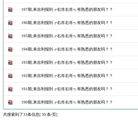
197期;来吉利报到┏右肖右肖┓有熟悉的朋友吗？？
196期;来吉利报到┏右肖右肖┓有熟悉的朋友吗？？
195期;来吉利报到┏右肖右肖┓有熟悉的朋友吗？？
194期;来吉利报到┏右肖右肖┓有熟悉的朋友吗？？
193期;来吉利报到┏右肖右肖┓有熟悉的朋友吗？？
192期;来吉利报到┏右肖右肖┓有熟悉的朋友吗？？
191期;来吉利报到┏右肖右肖┓有熟悉的朋友吗？？
190期;来吉利报到┏右肖右肖┓有熟悉的朋友吗？？
共搜索到了33条信息[ 50 条/页]