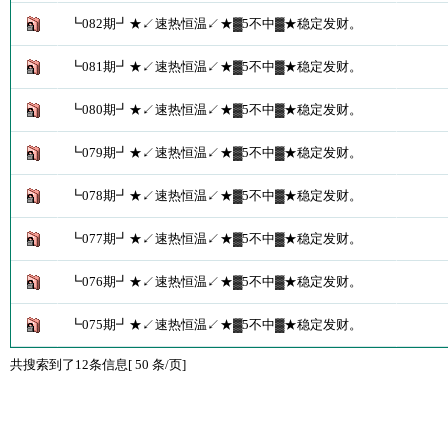
┗082期┛★↙速热恒温↙★▓5不中▓★稳定发财。
┗081期┛★↙速热恒温↙★▓5不中▓★稳定发财。
┗080期┛★↙速热恒温↙★▓5不中▓★稳定发财。
┗079期┛★↙速热恒温↙★▓5不中▓★稳定发财。
┗078期┛★↙速热恒温↙★▓5不中▓★稳定发财。
┗077期┛★↙速热恒温↙★▓5不中▓★稳定发财。
┗076期┛★↙速热恒温↙★▓5不中▓★稳定发财。
┗075期┛★↙速热恒温↙★▓5不中▓★稳定发财。
共搜索到了12条信息[ 50 条/页]