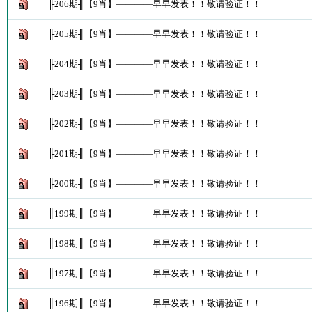
╟206期╢【9肖】————早早发表！！敬请验证！！
╟205期╢【9肖】————早早发表！！敬请验证！！
╟204期╢【9肖】————早早发表！！敬请验证！！
╟203期╢【9肖】————早早发表！！敬请验证！！
╟202期╢【9肖】————早早发表！！敬请验证！！
╟201期╢【9肖】————早早发表！！敬请验证！！
╟200期╢【9肖】————早早发表！！敬请验证！！
╟199期╢【9肖】————早早发表！！敬请验证！！
╟198期╢【9肖】————早早发表！！敬请验证！！
╟197期╢【9肖】————早早发表！！敬请验证！！
╟196期╢【9肖】————早早发表！！敬请验证！！