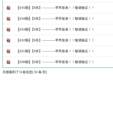
╟195期╢【9肖】————早早发表！！敬请验证！！
╟194期╢【9肖】————早早发表！！敬请验证！！
╟193期╢【9肖】————早早发表！！敬请验证！！
╟192期╢【9肖】————早早发表！！敬请验证！！
╟191期╢【9肖】————早早发表！！敬请验证！！
╟190期╢【9肖】————早早发表！！敬请验证！！
共搜索到了31条信息[ 50 条/页]