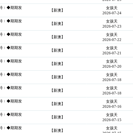
中特﹜◆期期发
女孩天
【新澳】
2026-07-24
中特﹜◆期期发
女孩天
【新澳】
2026-07-23
中特﹜◆期期发
女孩天
【新澳】
2026-07-22
中特﹜◆期期发
女孩天
【新澳】
2026-07-21
中特﹜◆期期发
女孩天
【新澳】
2026-07-20
中特﹜◆期期发
女孩天
【新澳】
2026-07-18
中特﹜◆期期发
女孩天
【新澳】
2026-07-18
中特﹜◆期期发
女孩天
【新澳】
2026-07-16
中特﹜◆期期发
女孩天
【新澳】
2026-07-15
中特﹜◆期期发
女孩天
【新澳】