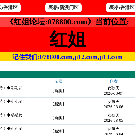
典:香港区
表格:新澳门区
表格:香港区
《红姐论坛:078800.com》当前位置:
红姐
记住我们:078800.com,ji12.com,ji13.com
论坛
作者
中特﹜◆期期发
女孩天
【新澳】
2026-08-07
中特﹜◆期期发
女孩天
【新澳】
2026-08-06
中特﹜◆期期发
女孩天
【新澳】
2026-08-05
中特﹜◆期期发
女孩天
【新澳】
2026-08-04