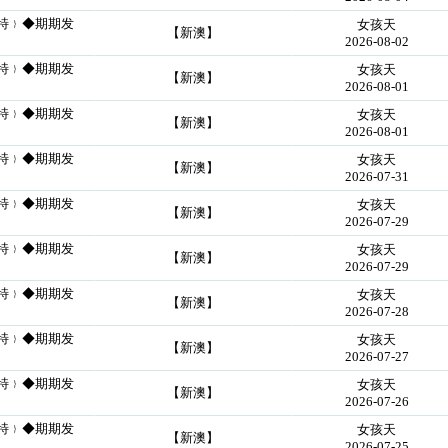
中特﹜◆期期发
女孩天
【新澳】
2026-08-02
中特﹜◆期期发
女孩天
【新澳】
2026-08-01
中特﹜◆期期发
女孩天
【新澳】
2026-08-01
中特﹜◆期期发
女孩天
【新澳】
2026-07-31
中特﹜◆期期发
女孩天
【新澳】
2026-07-29
中特﹜◆期期发
女孩天
【新澳】
2026-07-29
中特﹜◆期期发
女孩天
【新澳】
2026-07-28
中特﹜◆期期发
女孩天
【新澳】
2026-07-27
中特﹜◆期期发
女孩天
【新澳】
2026-07-26
中特﹜◆期期发
女孩天
【新澳】
2026-07-25