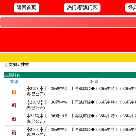
返回首页
热门:新澳门区
经
红姐
» 搜索
主题列表
状态
标题
╬219期╬【﹛36码中特﹜】再战辉煌◆﹛36码中特﹜﹛36码
表(已公开)
╬218期╬【﹛36码中特﹜】再战辉煌◆﹛36码中特﹜﹛36码
表(已公开)
╬217期╬【﹛36码中特﹜】再战辉煌◆﹛36码中特﹜﹛36码
表(已公开)
╬216期╬【﹛36码中特﹜】再战辉煌◆﹛36码中特﹜﹛36码
表(已公开)