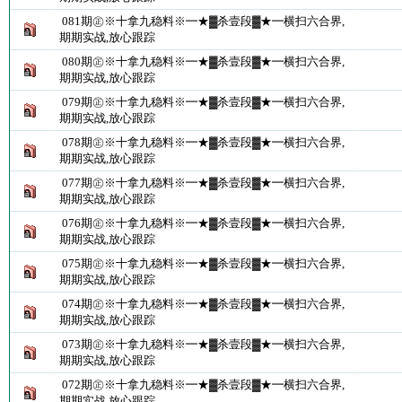
081期㊣※十拿九稳料※━★▓杀壹段▓★━横扫六合界,
期期实战,放心跟踪
080期㊣※十拿九稳料※━★▓杀壹段▓★━横扫六合界,
期期实战,放心跟踪
079期㊣※十拿九稳料※━★▓杀壹段▓★━横扫六合界,
期期实战,放心跟踪
078期㊣※十拿九稳料※━★▓杀壹段▓★━横扫六合界,
期期实战,放心跟踪
077期㊣※十拿九稳料※━★▓杀壹段▓★━横扫六合界,
期期实战,放心跟踪
076期㊣※十拿九稳料※━★▓杀壹段▓★━横扫六合界,
期期实战,放心跟踪
075期㊣※十拿九稳料※━★▓杀壹段▓★━横扫六合界,
期期实战,放心跟踪
074期㊣※十拿九稳料※━★▓杀壹段▓★━横扫六合界,
期期实战,放心跟踪
073期㊣※十拿九稳料※━★▓杀壹段▓★━横扫六合界,
期期实战,放心跟踪
072期㊣※十拿九稳料※━★▓杀壹段▓★━横扫六合界,
期期实战,放心跟踪