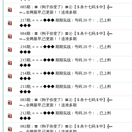
085期：〓《狗子你变了》〓㊣【＄杀十七码＄中】╬═
═→全网最早,已更新！！连准多期
217期;＝＝＝◆◆◆ 期期实战﹛号码 20 个﹜，已上料
◆◆◆
084期：〓《狗子你变了》〓㊣【＄杀十七码＄中】╬═
═→全网最早,已更新！！连准多期
216期;＝＝＝◆◆◆ 期期实战﹛号码 20 个﹜，已上料
◆◆◆
215期;＝＝＝◆◆◆ 期期实战﹛号码 20 个﹜，已上料
◆◆◆
214期;＝＝＝◆◆◆ 期期实战﹛号码 20 个﹜，已上料
◆◆◆
213期;＝＝＝◆◆◆ 期期实战﹛号码 20 个﹜，已上料
◆◆◆
083期：〓《狗子你变了》〓㊣【＄杀十七码＄中】╬═
═→全网最早,已更新！！连准多期
212期;＝＝＝◆◆◆ 期期实战﹛号码 20 个﹜，已上料
◆◆◆
082期：〓《狗子你变了》〓㊣【＄杀十七码＄中】╬═
═→全网最早,已更新！！连准多期