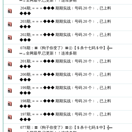
═→全网最早,已更新！！连准多期
204期;＝＝＝◆◆◆ 期期实战﹛号码 20 个﹜，已上料
◆◆◆
203期;＝＝＝◆◆◆ 期期实战﹛号码 20 个﹜，已上料
◆◆◆
202期;＝＝＝◆◆◆ 期期实战﹛号码 20 个﹜，已上料
◆◆◆
078期：〓《狗子你变了》〓㊣【＄杀十七码＄中】╬═
═→全网最早,已更新！！连准多期
201期;＝＝＝◆◆◆ 期期实战﹛号码 20 个﹜，已上料
◆◆◆
200期;＝＝＝◆◆◆ 期期实战﹛号码 20 个﹜，已上料
◆◆◆
199期;＝＝＝◆◆◆ 期期实战﹛号码 20 个﹜，已上料
◆◆◆
198期;＝＝＝◆◆◆ 期期实战﹛号码 20 个﹜，已上料
◆◆◆
197期;＝＝＝◆◆◆ 期期实战﹛号码 20 个﹜，已上料
◆◆◆
077期：〓《狗子你变了》〓㊣【＄杀十七码＄中】╬═