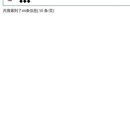
◆◆◆
共搜索到了44条信息[ 50 条/页]