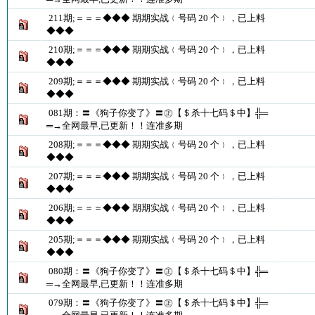
211期;＝＝＝◆◆◆ 期期实战﹛号码 20 个﹜，已上料
◆◆◆
210期;＝＝＝◆◆◆ 期期实战﹛号码 20 个﹜，已上料
◆◆◆
209期;＝＝＝◆◆◆ 期期实战﹛号码 20 个﹜，已上料
◆◆◆
081期：〓《狗子你变了》〓㊣【＄杀十七码＄中】╬═
═→全网最早,已更新！！连准多期
208期;＝＝＝◆◆◆ 期期实战﹛号码 20 个﹜，已上料
◆◆◆
207期;＝＝＝◆◆◆ 期期实战﹛号码 20 个﹜，已上料
◆◆◆
206期;＝＝＝◆◆◆ 期期实战﹛号码 20 个﹜，已上料
◆◆◆
205期;＝＝＝◆◆◆ 期期实战﹛号码 20 个﹜，已上料
◆◆◆
080期：〓《狗子你变了》〓㊣【＄杀十七码＄中】╬═
═→全网最早,已更新！！连准多期
079期：〓《狗子你变了》〓㊣【＄杀十七码＄中】╬═