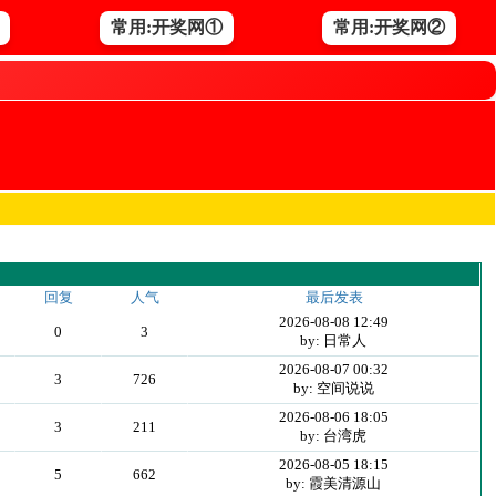
常用:开奖网①
常用:开奖网②
回复
人气
最后发表
2026-08-08 12:49
0
3
by: 日常人
2026-08-07 00:32
3
726
by: 空间说说
2026-08-06 18:05
3
211
by: 台湾虎
2026-08-05 18:15
5
662
by: 霞美清源山