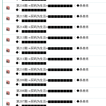
第216期:∞买码为生活∞▇▇▇▇▇▇▇▇〈 ◆杀叁肖
◆〉▇▇▇▇▇▇▇▇
第215期:∞买码为生活∞▇▇▇▇▇▇▇▇〈 ◆杀叁肖
◆〉▇▇▇▇▇▇▇▇
第214期:∞买码为生活∞▇▇▇▇▇▇▇▇〈 ◆杀叁肖
◆〉▇▇▇▇▇▇▇▇
第213期:∞买码为生活∞▇▇▇▇▇▇▇▇〈 ◆杀叁肖
◆〉▇▇▇▇▇▇▇▇
第212期:∞买码为生活∞▇▇▇▇▇▇▇▇〈 ◆杀叁肖
◆〉▇▇▇▇▇▇▇▇
第211期:∞买码为生活∞▇▇▇▇▇▇▇▇〈 ◆杀叁肖
◆〉▇▇▇▇▇▇▇▇
第210期:∞买码为生活∞▇▇▇▇▇▇▇▇〈 ◆杀叁肖
◆〉▇▇▇▇▇▇▇▇
第209期:∞买码为生活∞▇▇▇▇▇▇▇▇〈 ◆杀叁肖
◆〉▇▇▇▇▇▇▇▇
第208期:∞买码为生活∞▇▇▇▇▇▇▇▇〈 ◆杀叁肖
◆〉▇▇▇▇▇▇▇▇
第207期:∞买码为生活∞▇▇▇▇▇▇▇▇〈 ◆杀叁肖
◆〉▇▇▇▇▇▇▇▇