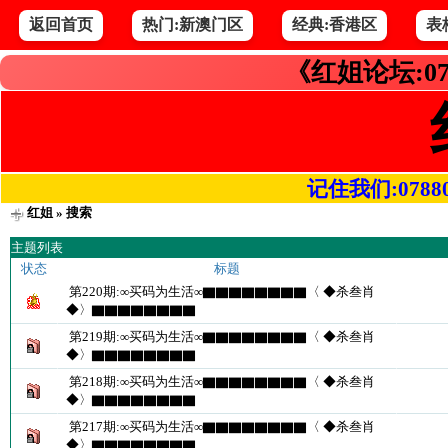
返回首页
热门:新澳门区
经典:香港区
表
《红姐论坛:07
记住我们:078800.
红姐
» 搜索
主题列表
状态
标题
第220期:∞买码为生活∞▇▇▇▇▇▇▇▇〈 ◆杀叁肖
◆〉▇▇▇▇▇▇▇▇
第219期:∞买码为生活∞▇▇▇▇▇▇▇▇〈 ◆杀叁肖
◆〉▇▇▇▇▇▇▇▇
第218期:∞买码为生活∞▇▇▇▇▇▇▇▇〈 ◆杀叁肖
◆〉▇▇▇▇▇▇▇▇
第217期:∞买码为生活∞▇▇▇▇▇▇▇▇〈 ◆杀叁肖
◆〉▇▇▇▇▇▇▇▇